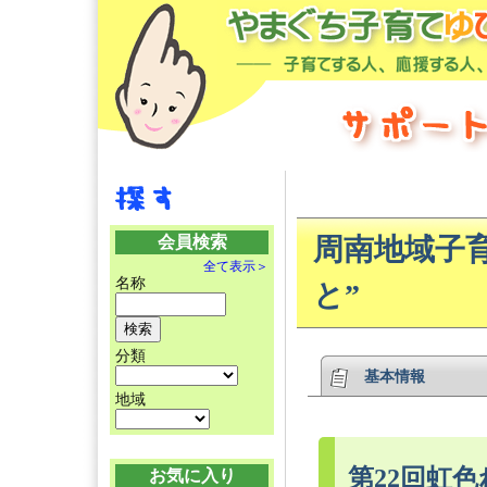
会員検索
周南地域子
全て表示＞
名称
と”
分類
基本情報
地域
第22回虹
お気に入り