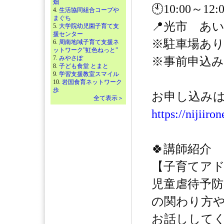
畑
🕙10:00～1
4.
生活協同組合コープや
まぐち
📍光市 あ
5.
大学院幼児園子育て支
援センター
※駐車場あ
6.
周南地域子育て支援ネ
ットワーク”虹色ねっと”
7.
みやさぽ
※事前申込
8.
子ども食堂 とまと
9.
学習支援教室スマイル
10.
岩国食育ネットワーク
歩
お申し込みはこ
全て表示＞
https://nijiiro
🍀講師紹介
【子育てア
児童虐待予
の関わり方
お話ししてく