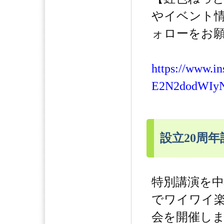
やイベント
ォローをお願
https://www.i
E2N2dodWIy
設立20周
特別講演を
でワイワイ
会を開催し