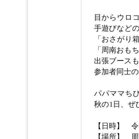
目からウロ
手遊びなど
「おさがり
「周南おも
出張ブース
参加者同士
パパママちび
秋の1日、ぜ
【日時】 令和
【場所】 