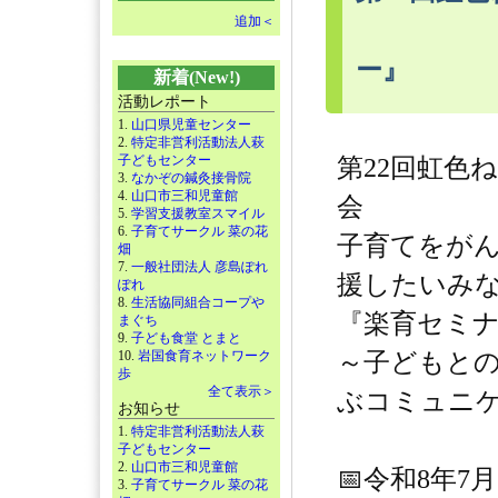
追加＜
ー』
新着(New!)
活動レポート
1.
山口県児童センター
2.
特定非営利活動法人萩
子どもセンター
第22回虹色
3.
なかぞの鍼灸接骨院
4.
山口市三和児童館
会
5.
学習支援教室スマイル
6.
子育てサークル 菜の花
子育てをが
畑
7.
一般社団法人 彦島ぽれ
援したいみ
ぽれ
8.
生活協同組合コープや
『楽育セミ
まぐち
9.
子ども食堂 とまと
10.
岩国食育ネットワーク
～子どもと
歩
全て表示＞
ぶコミュニ
お知らせ
1.
特定非営利活動法人萩
子どもセンター
2.
山口市三和児童館
📅令和8年7
3.
子育てサークル 菜の花