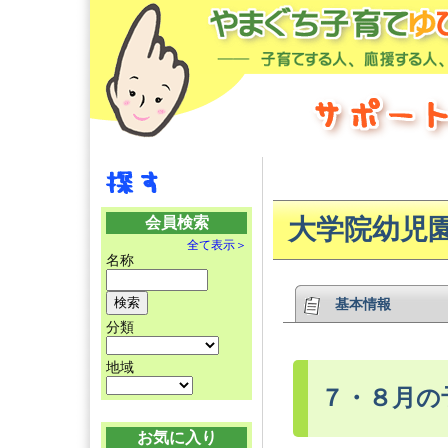
会員検索
大学院幼児
全て表示＞
名称
基本情報
分類
地域
７・８月の
お気に入り