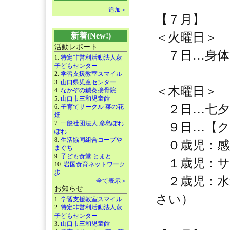
追加＜
【７月】
＜火曜日＞
新着(New!)
活動レポート
７日…身体
1.
特定非営利活動法人萩
子どもセンター
2.
学習支援教室スマイル
3.
山口県児童センター
＜木曜日＞
4.
なかぞの鍼灸接骨院
5.
山口市三和児童館
２日…七夕
6.
子育てサークル 菜の花
畑
7.
一般社団法人 彦島ぽれ
９日…【ク
ぽれ
8.
生活協同組合コープや
０歳児：感
まぐち
9.
子ども食堂 とまと
１歳児：サ
10.
岩国食育ネットワーク
歩
２歳児：水
全て表示＞
お知らせ
さい）
1.
学習支援教室スマイル
2.
特定非営利活動法人萩
子どもセンター
3.
山口市三和児童館