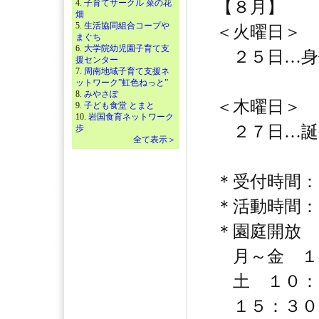
4.
子育てサークル 菜の花
【８月】
畑
5.
生活協同組合コープや
＜火曜日＞
まぐち
6.
大学院幼児園子育て支
２５日…身
援センター
7.
周南地域子育て支援ネ
ットワーク”虹色ねっと”
8.
みやさぽ
＜木曜日＞
9.
子ども食堂 とまと
10.
岩国食育ネットワーク
２７日…誕
歩
全て表示＞
＊受付時間：
＊活動時間：
＊園庭開放
月～金 １
土 １０：
１５：３０