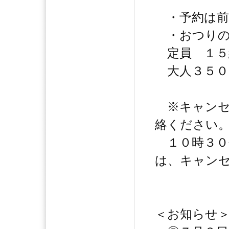
・予約は前
・おつりの
定員 １５
大人３５０
※キャンセ
絡ください
１０時３０
は、キャン
＜お知らせ