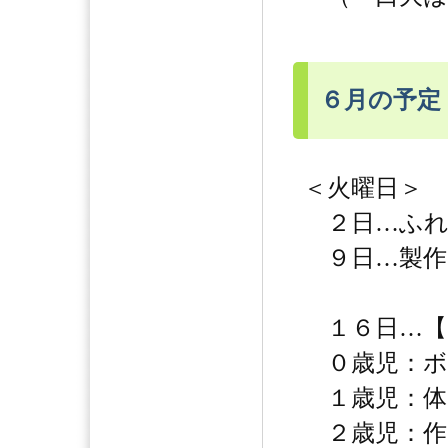
６月の予定
＜火曜日＞
２日…ふれ
９日…製作
１６日…【
０歳児：ボ
１歳児：体
２歳児：作