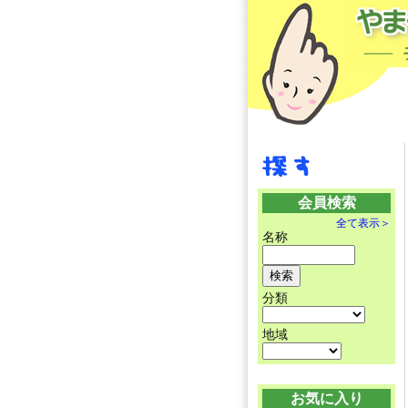
会員検索
全て表示＞
名称
分類
地域
お気に入り