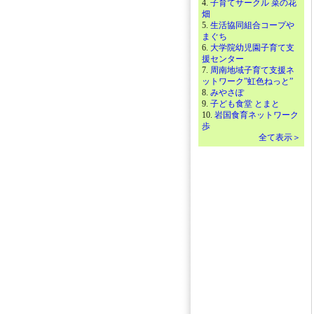
4.
子育てサークル 菜の花
畑
5.
生活協同組合コープや
まぐち
6.
大学院幼児園子育て支
援センター
7.
周南地域子育て支援ネ
ットワーク”虹色ねっと”
8.
みやさぽ
9.
子ども食堂 とまと
10.
岩国食育ネットワーク
歩
全て表示＞