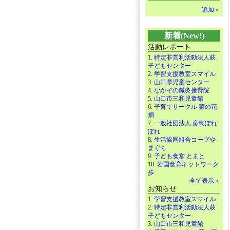
追加＜
新着(New!)
活動レポート
1.
特定非営利活動法人萩
子どもセンター
2.
学習支援教室スマイル
3.
山口県児童センター
4.
なかぞの鍼灸接骨院
5.
山口市三和児童館
6.
子育てサークル 菜の花
畑
7.
一般社団法人 彦島ぽれ
ぽれ
8.
生活協同組合コープや
まぐち
9.
子ども食堂 とまと
10.
岩国食育ネットワーク
歩
全て表示＞
お知らせ
1.
学習支援教室スマイル
2.
特定非営利活動法人萩
子どもセンター
3.
山口市三和児童館