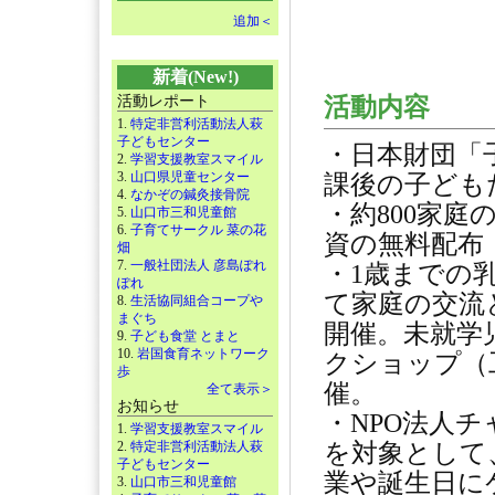
追加＜
新着(New!)
活動レポート
活動内容
1.
特定非営利活動法人萩
子どもセンター
・日本財団「
2.
学習支援教室スマイル
3.
山口県児童センター
課後の子ども
4.
なかぞの鍼灸接骨院
・約800家
5.
山口市三和児童館
6.
子育てサークル 菜の花
資の無料配布
畑
7.
一般社団法人 彦島ぽれ
・1歳までの
ぽれ
て家庭の交流
8.
生活協同組合コープや
まぐち
開催。未就学
9.
子ども食堂 とまと
10.
岩国食育ネットワーク
クショップ（
歩
催。
全て表示＞
お知らせ
・NPO法人
1.
学習支援教室スマイル
2.
特定非営利活動法人萩
を対象として
子どもセンター
業や誕生日に
3.
山口市三和児童館