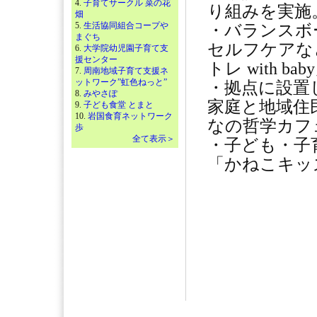
4.
子育てサークル 菜の花
り組みを実施
畑
5.
生活協同組合コープや
・バランスボ
まぐち
セルフケアな
6.
大学院幼児園子育て支
援センター
トレ with b
7.
周南地域子育て支援ネ
ットワーク”虹色ねっと”
・拠点に設置
8.
みやさぽ
家庭と地域住
9.
子ども食堂 とまと
10.
岩国食育ネットワーク
なの哲学カフ
歩
全て表示＞
・子ども・子
「かねこキッ