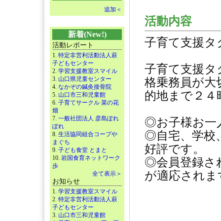
追加＜
活動内容
新着(New!)
子育て支援タ
活動レポート
1.
特定非営利活動法人萩
子どもセンター
子育て支援タ
2.
学習支援教室スマイル
3.
山口県児童センター
格乗務員が大
4.
なかぞの鍼灸接骨院
的地まで２４
5.
山口市三和児童館
6.
子育てサークル 菜の花
畑
7.
一般社団法人 彦島ぽれ
◎お子様お一
ぽれ
◎自宅、学校
8.
生活協同組合コープや
まぐち
好評です。
9.
子ども食堂 とまと
10.
岩国食育ネットワーク
◎会員登録さ
歩
が適応されま
全て表示＞
お知らせ
1.
学習支援教室スマイル
2.
特定非営利活動法人萩
子どもセンター
3.
山口市三和児童館