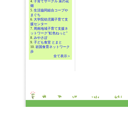
4.
子育てサークル 菜の花
畑
5.
生活協同組合コープや
まぐち
6.
大学院幼児園子育て支
援センター
7.
周南地域子育て支援ネ
ットワーク”虹色ねっと”
8.
みやさぽ
9.
子ども食堂 とまと
10.
岩国食育ネットワーク
歩
全て表示＞