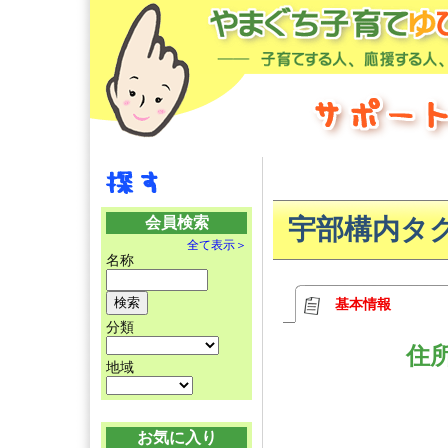
会員検索
宇部構内タ
全て表示＞
名称
基本情報
分類
住
地域
お気に入り