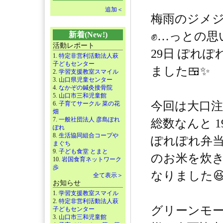
追加＜
梅雨のジメ
✊…っとの思
新着(New!)
活動レポート
29日 ぽれ
1.
特定非営利活動法人萩
子どもセンター
ました🍱✨️
2.
学習支援教室スマイル
3.
山口県児童センター
4.
なかぞの鍼灸接骨院
5.
山口市三和児童館
今回は大口注
6.
子育てサークル 菜の花
畑
7.
一般社団法人 彦島ぽれ
総数なんと 190
ぽれ
8.
生活協同組合コープや
ぽれぽれ弁当史
まぐち
9.
子ども食堂 とまと
のお米を炊
10.
岩国食育ネットワーク
歩
なりました😆
全て表示＞
お知らせ
1.
学習支援教室スマイル
2.
特定非営利活動法人萩
グリーンモー
子どもセンター
3.
山口市三和児童館