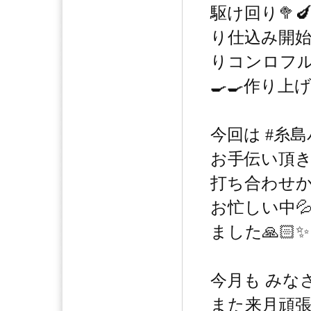
駆け回り🥦🍆
り仕込み開始
りコンロフル稼
🍳🍳作り上
今回は #糸
お手伝い頂き
打ち合わせか
お忙しい中
ました🙏🏻✨️
今月も みな
また来月頑張る