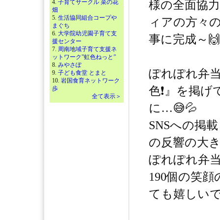
4.
子育てサークル 菜の花
様の全面協力
畑
5.
生活協同組合コープや
ィアの方々の
まぐち
6.
大学院幼児園子育て支
事に完成～🙌
援センター
7.
周南地域子育て支援ネ
ットワーク”虹色ねっと”
8.
みやさぽ
ぽれぽれ弁当
9.
子ども食堂 とまと
10.
岩国食育ネットワーク
色❗️』を掲
歩
全て表示＞
に…😅💦
SNSへの掲
の反響の大き
ぽれぽれ弁当
190個の笑顔
ても嬉しいです