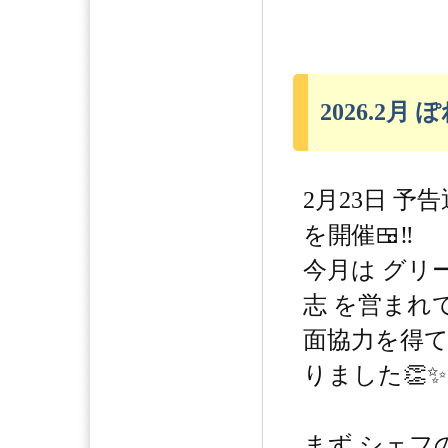
2026.2月
2月23日 
を開催🍱‼️
今月は グリ
志 を営まれ
面協力を得て
りました👏✨
まず シェフ