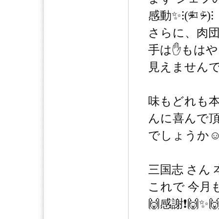
感動✨⁝(ᵒ̴̶̷᷄⌑ ᵒ̴̶̷᷅ )⁝
さらに、肉
手は✋もはや
見えませんで
味もどれも本格
んに喜んで
でしょうか☺️
三国志 さん
これで 今月も
🙌感謝❗️🙌✨