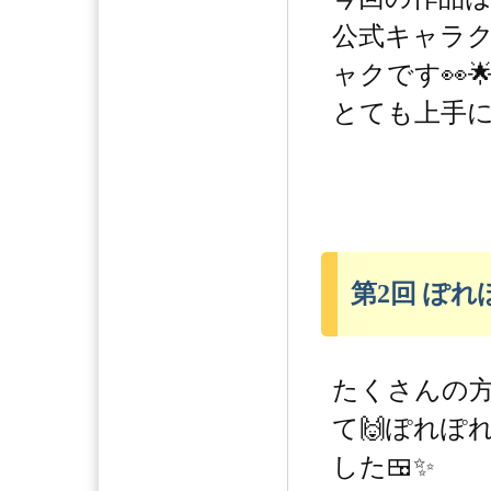
公式キャラ
ャクです👀
とても上手に
第2回 ぽ
たくさんの
て🙌ぽれぽ
した🍱✨️