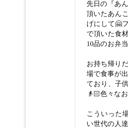
先日の『あ
頂いたあん
げにして🤗
で頂いた食
10品のお弁当
お持ち帰り
場で食事が
ており、子供も
👴🏻色々
こういった場
い世代の人