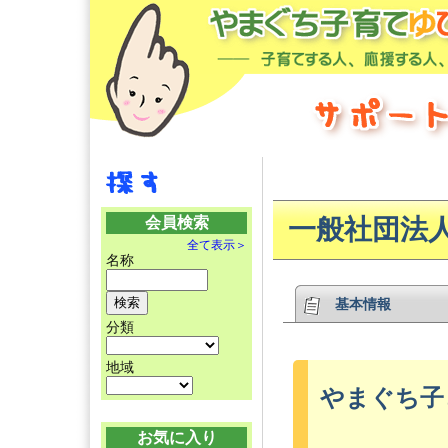
会員検索
一般社団法
全て表示＞
名称
基本情報
分類
地域
やまぐち子
お気に入り