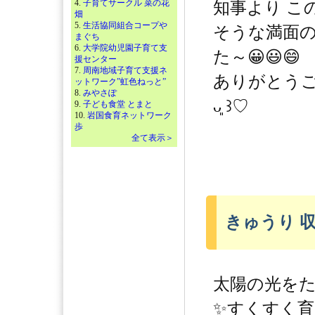
4.
子育てサークル 菜の花
知事より こ
畑
5.
生活協同組合コープや
そうな満面
まぐち
6.
大学院幼児園子育て支
た～😀😃😄
援センター
7.
周南地域子育て支援ネ
ありがとうござい
ットワーク”虹色ねっと”
8.
みやさぽ
ᴗ͈ ꒱♡
9.
子ども食堂 とまと
10.
岩国食育ネットワーク
歩
全て表示＞
きゅうり 
太陽の光をた
✨️すくすく