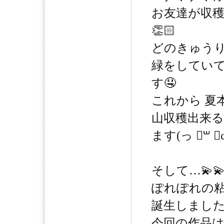
お友達が収
👏🏻
どのきゅうり
緑をしていて
す🤤
これから 夏
山収穫出来
ます(っ ॑꒳ 
そして…💫
ぽれぽれの粘
誕生しました- ̗̀ 
今回の作品は