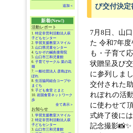
び交付決定
追加＜
新着(New!)
活動レポート
7月8日、山
1.
特定非営利活動法人萩
子どもセンター
た 令和7年
2.
学習支援教室スマイル
3.
山口県児童センター
も・子育て
4.
なかぞの鍼灸接骨院
5.
山口市三和児童館
6.
子育てサークル 菜の花
状贈呈及び交
畑
7.
一般社団法人 彦島ぽれ
に参列しました
ぽれ
8.
生活協同組合コープや
交付された
まぐち
9.
子ども食堂 とまと
れぽれの活動
10.
岩国食育ネットワーク
歩
に使わせて頂き
全て表示＞
お知らせ
式終了後に
1.
学習支援教室スマイル
2.
特定非営利活動法人萩
記念撮影📸✨️
子どもセンター
3.
山口市三和児童館