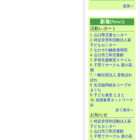
追加＜
新着(New!)
活動レポート
1.
山口県児童センター
2.
特定非営利活動法人萩
子どもセンター
3.
なかぞの鍼灸接骨院
4.
山口市三和児童館
5.
学習支援教室スマイル
6.
子育てサークル 菜の花
畑
7.
一般社団法人 彦島ぽれ
ぽれ
8.
生活協同組合コープや
まぐち
9.
子ども食堂 とまと
10.
岩国食育ネットワーク
歩
全て表示＞
お知らせ
1.
特定非営利活動法人萩
子どもセンター
2.
山口市三和児童館
3.
子育てサークル 菜の花