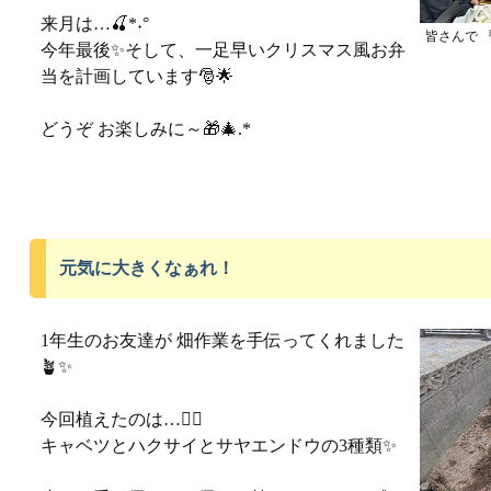
来月は…🍒*˖°
皆さんで 
今年最後✨️そして、一足早いクリスマス風お弁
当を計画しています🎅🌟
どうぞ お楽しみに～🎁🎄.*
元気に大きくなぁれ！
1年生のお友達が 畑作業を手伝ってくれました
🪴✨️
今回植えたのは…👉🏻
キャベツとハクサイとサヤエンドウの3種類✨️