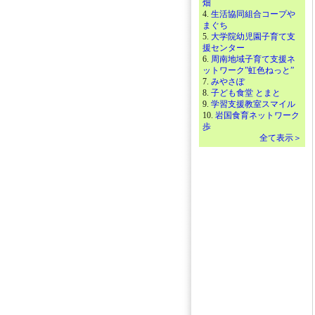
畑
4.
生活協同組合コープや
まぐち
5.
大学院幼児園子育て支
援センター
6.
周南地域子育て支援ネ
ットワーク”虹色ねっと”
7.
みやさぽ
8.
子ども食堂 とまと
9.
学習支援教室スマイル
10.
岩国食育ネットワーク
歩
全て表示＞