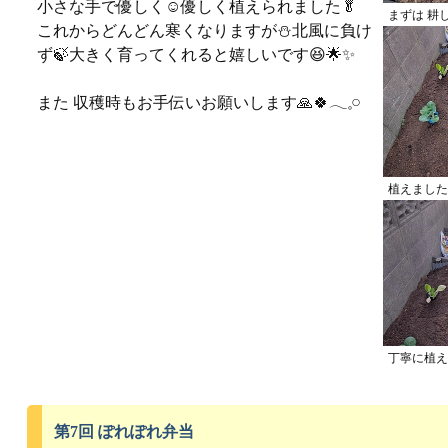
小さな手で優しく☺️優しく植えられました🥬
まずは 耕
これからどんどん寒くなりますが⛄️北風に負け
ず🍃大きく育ってくれると嬉しいです😆🌟✨
また 収穫時もお手伝いお願いします🙏🍀𓂃𓈒𓏸︎︎︎︎
植えました
丁寧に植え
第7回 ぽれぽれ弁当