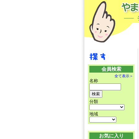
会員検索
全て表示＞
名称
分類
地域
お気に入り