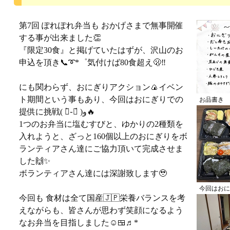
第7回 ぽれぽれ弁当も おかげさまで無事開催
する事が出来ました👏
『限定30食』と掲げていたはずが、沢山のお
申込を頂き📞➰*゜気付けば80食超え🫢‼️
にも関わらず、おにぎりアクション🍙イベン
ト期間という事もあり、今回はおにぎりでの
お品書き
提供に挑戦( ー̀֊ー́ )و🔥
1つのお弁当に塩むすびと、ゆかりの2種類を
入れようと、ざっと160個以上のおにぎりをボ
ランティアさん達にご協力頂いて完成させま
した🙌✨
ボランティアさん達には深謝致します🥹
今回はおに
今回も 食材は全て国産🇯🇵栄養バランスを考
えながらも、皆さんが思わず笑顔になるよう
なお弁当を目指しました☺️🍱♬*