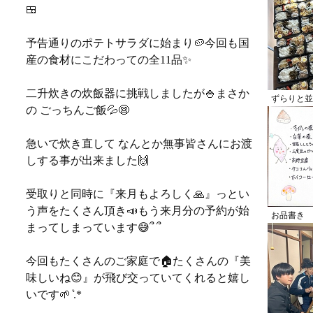
🍱
予告通りのポテトサラダに始まり🥔今回も国
産の食材にこだわっての全11品✨
二升炊きの炊飯器に挑戦しましたが🍚まさか
ずらりと並
の ごっちんご飯💦😨
急いで炊き直して なんとか無事皆さんにお渡
しする事が出来ました🙌
受取りと同時に『来月もよろしく🙏』っとい
う声をたくさん頂き📣もう来月分の予約が始
お品書き
まってしまっています😅՞ ՞
今回もたくさんのご家庭で🏠たくさんの『美
味しいね😊』が飛び交っていてくれると嬉し
いです🌱 ͛.*