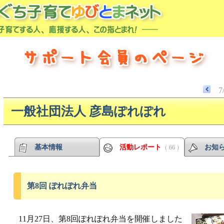
7
一般社団法人 彦島ぽれぽれ
基本情報
活動レポート
お知
（ 66 ）
第8回 ぽれぽれ弁当
11月27日、第8回ぽれぽれ弁当を開催しました