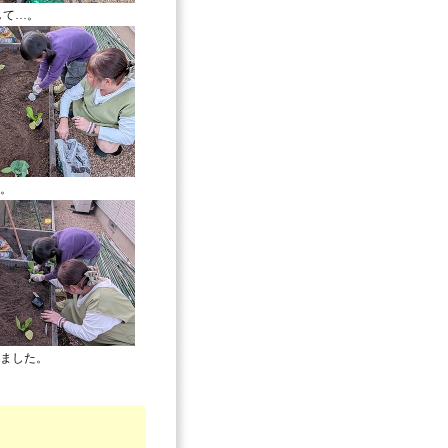
して…。
。
ました。