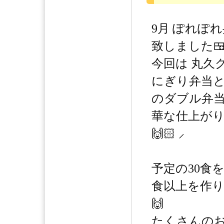
9月 ぽれぽ
致しました
今回は 丸久
にぎり弁当と
のダブル弁当
華な仕上がり
🙌🏻 ⸝‍
予定の30食
食以上を作
🙌
たくさんの