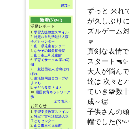
追加＜
ずっと 来れ
が久しぶり
新着(New!)
活動レポート
ズルゲーム対
1.
学習支援教室スマイル
2.
特定非営利活動法人萩
🤛
子どもセンター
3.
山口県児童センター
真剣な表情
4.
なかぞの鍼灸接骨院
5.
山口市三和児童館
スタート🔫✨
6.
子育てサークル 菜の花
畑
7.
一般社団法人 彦島ぽれ
大人が悩んで
ぽれ
8.
生活協同組合コープや
達は 次々と
まぐち
9.
子ども食堂 とまと
ていき🧩数
10.
岩国食育ネットワーク
歩
成～👏
全て表示＞
お知らせ
子供さんの
1.
学習支援教室スマイル
2.
特定非営利活動法人萩
子どもセンター
3.
山口市三和児童館