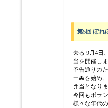
第5回 ぽ
去る 9月4
当を開催しま
予告通りの
ー🐙を始め
弁当となりました
今回もボラ
様々な年代