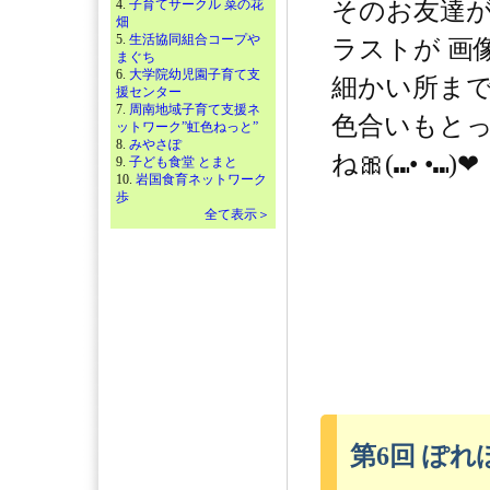
4.
子育てサークル 菜の花
そのお友達
畑
5.
生活協同組合コープや
ラストが 画像
まぐち
6.
大学院幼児園子育て支
細かい所ま
援センター
7.
周南地域子育て支援ネ
色合いもと
ットワーク”虹色ねっと”
8.
みやさぽ
ね🎀(⑉• •⑉)❤︎
9.
子ども食堂 とまと
10.
岩国食育ネットワーク
歩
全て表示＞
第6回 ぽ