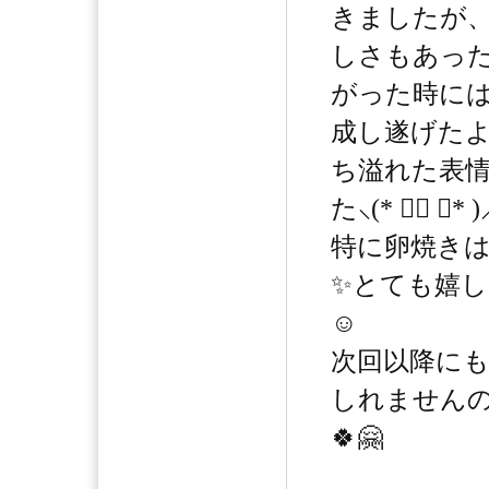
きましたが
しさもあっ
がった時には
成し遂げた
ち溢れた表
た⸜(* ॑▿ ॑* )
特に卵焼きは
✨とても嬉
☺️
次回以降に
しれませんの
🍀🤗