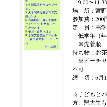
畑
9:00〜11:
4.
生活協同組合コープや
まぐち
場 所：宮野
5.
大学院幼児園子育て支
援センター
参加費：200
6.
周南地域子育て支援ネ
ットワーク”虹色ねっと”
定 員：高学
7.
みやさぽ
8.
子ども食堂 とまと
低学年（年少
9.
学習支援教室スマイル
10.
岩国食育ネットワーク
※先着順
歩
全て表示＞
持ち物：お
※ビーチサ
不可
締 切：6月
☆子どもと
方、県大生