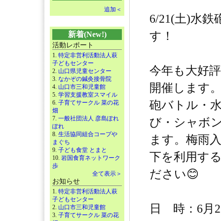
追加＜
6/21(土)水
す！
新着(New!)
活動レポート
1.
特定非営利活動法人萩
子どもセンター
今年も大好
2.
山口県児童センター
3.
なかぞの鍼灸接骨院
開催します
4.
山口市三和児童館
5.
学習支援教室スマイル
砲バトル・
6.
子育てサークル 菜の花
畑
7.
一般社団法人 彦島ぽれ
び・シャボ
ぽれ
8.
生活協同組合コープや
ます。梅雨
まぐち
9.
子ども食堂 とまと
下を利用す
10.
岩国食育ネットワーク
歩
ださい😊
全て表示＞
お知らせ
1.
特定非営利活動法人萩
子どもセンター
日 時：6月2
2.
山口市三和児童館
3.
子育てサークル 菜の花