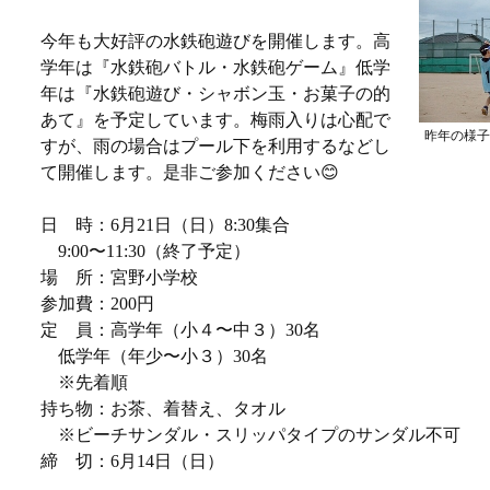
今年も大好評の水鉄砲遊びを開催します。高
学年は『水鉄砲バトル・水鉄砲ゲーム』低学
年は『水鉄砲遊び・シャボン玉・お菓子の的
あて』を予定しています。梅雨入りは心配で
昨年の様子
すが、雨の場合はプール下を利用するなどし
て開催します。是非ご参加ください😊
日 時：6月21日（日）8:30集合
9:00〜11:30（終了予定）
場 所：宮野小学校
参加費：200円
定 員：高学年（小４〜中３）30名
低学年（年少〜小３）30名
※先着順
持ち物：お茶、着替え、タオル
※ビーチサンダル・スリッパタイプのサンダル不可
締 切：6月14日（日）