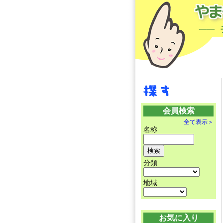
会員検索
全て表示＞
名称
分類
地域
お気に入り