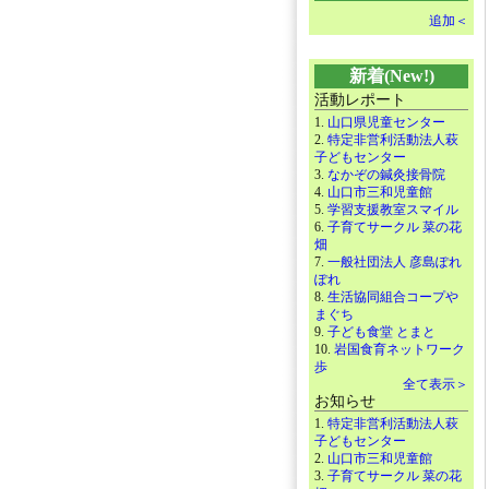
追加＜
新着(New!)
活動レポート
1.
山口県児童センター
2.
特定非営利活動法人萩
子どもセンター
3.
なかぞの鍼灸接骨院
4.
山口市三和児童館
5.
学習支援教室スマイル
6.
子育てサークル 菜の花
畑
7.
一般社団法人 彦島ぽれ
ぽれ
8.
生活協同組合コープや
まぐち
9.
子ども食堂 とまと
10.
岩国食育ネットワーク
歩
全て表示＞
お知らせ
1.
特定非営利活動法人萩
子どもセンター
2.
山口市三和児童館
3.
子育てサークル 菜の花