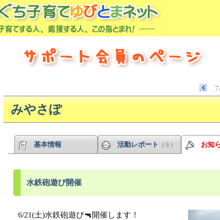
7
みやさぽ
基本情報
活動レポート
お知
（ 0 ）
水鉄砲遊び開催
6/21(土)水鉄砲遊び🔫開催します！