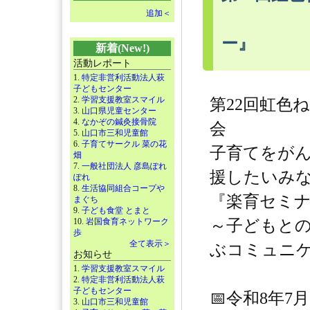
追加＜
ー』
新着(New!)
活動レポート
1.
特定非営利活動法人萩
子どもセンター
2.
学習支援教室スマイル
第22回虹色
3.
山口県児童センター
4.
なかぞの鍼灸接骨院
会
5.
山口市三和児童館
6.
子育てサークル 菜の花
子育てをが
畑
7.
一般社団法人 彦島ぽれ
援したいみ
ぽれ
8.
生活協同組合コープや
『楽育セミ
まぐち
9.
子ども食堂 とまと
10.
岩国食育ネットワーク
～子どもと
歩
全て表示＞
ぶコミュニ
お知らせ
1.
学習支援教室スマイル
2.
特定非営利活動法人萩
子どもセンター
📅令和8年7
3.
山口市三和児童館