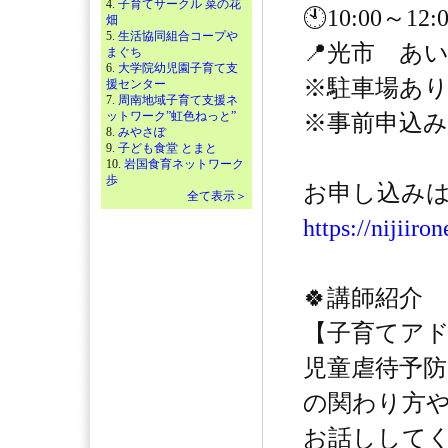
4.
子育てサークル 菜の花
🕙10:00～1
畑
5.
生活協同組合コープや
📍光市 あ
まぐち
6.
大学院幼児園子育て支
※駐車場あ
援センター
7.
周南地域子育て支援ネ
ットワーク”虹色ねっと”
※事前申込
8.
みやさぽ
9.
子ども食堂 とまと
10.
岩国食育ネットワーク
歩
お申し込みはこ
全て表示＞
https://nijiiro
🍀講師紹介
【子育てア
児童虐待予
の関わり方
お話ししてく