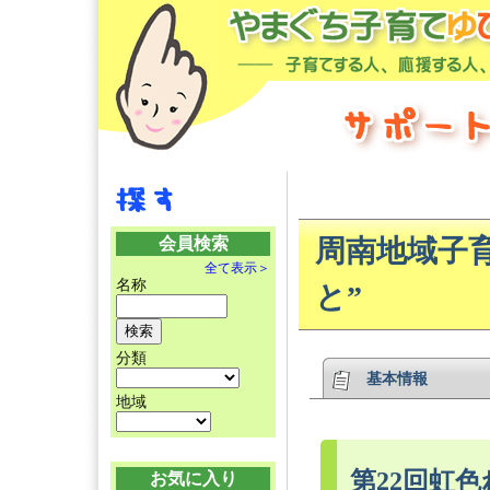
会員検索
周南地域子
全て表示＞
名称
と”
分類
基本情報
地域
第22回虹
お気に入り