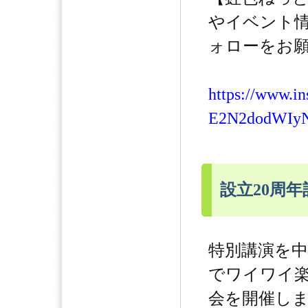
やイベント
ォローをお願
https://www.i
E2N2dodWIy
設立20周
特別講演を
でワイワイ
会を開催し