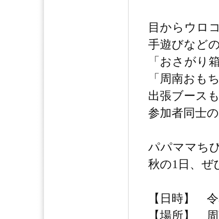
目からウロ
手遊びなど
「おさがり
「周南おも
出張ブース
参加者同士
パパママちび
秋の1日、ぜ
【日時】 令和
【場所】 