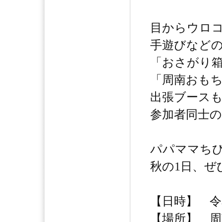
目からウロ
手遊びなど
「おさがり
「周南おも
出張ブース
参加者同士
パパママちび
秋の1日、ぜ
【日時】 令和
【場所】 