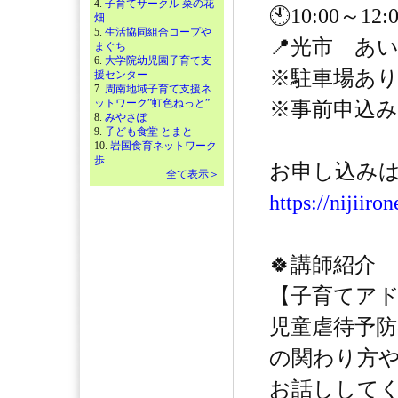
4.
子育てサークル 菜の花
🕙10:00～1
畑
5.
生活協同組合コープや
📍光市 あ
まぐち
6.
大学院幼児園子育て支
※駐車場あ
援センター
7.
周南地域子育て支援ネ
ットワーク”虹色ねっと”
※事前申込
8.
みやさぽ
9.
子ども食堂 とまと
10.
岩国食育ネットワーク
歩
お申し込みはこ
全て表示＞
https://nijiiro
🍀講師紹介
【子育てア
児童虐待予
の関わり方
お話ししてく