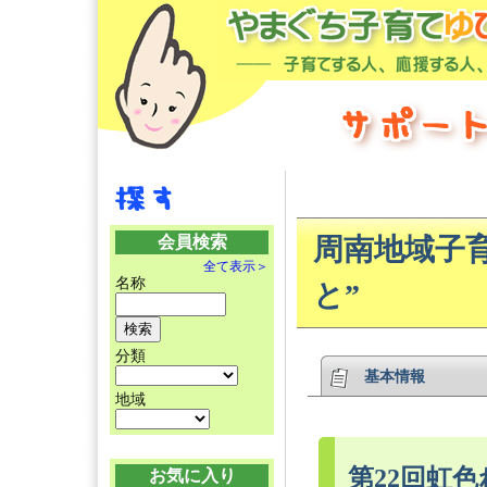
会員検索
周南地域子
全て表示＞
名称
と”
分類
基本情報
地域
第22回虹
お気に入り