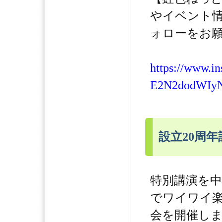
やイベント
ォローをお願
https://www.i
E2N2dodWIy
設立20周
特別講演を
でワイワイ
会を開催し