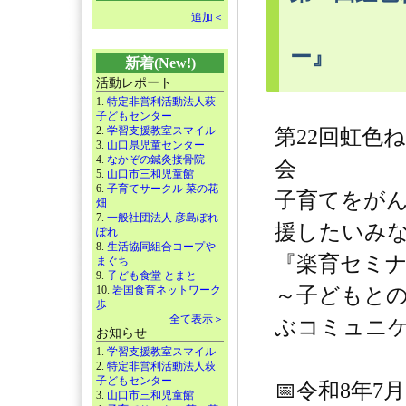
追加＜
ー』
新着(New!)
活動レポート
1.
特定非営利活動法人萩
子どもセンター
2.
学習支援教室スマイル
第22回虹色
3.
山口県児童センター
4.
なかぞの鍼灸接骨院
会
5.
山口市三和児童館
6.
子育てサークル 菜の花
子育てをが
畑
7.
一般社団法人 彦島ぽれ
援したいみ
ぽれ
8.
生活協同組合コープや
『楽育セミ
まぐち
9.
子ども食堂 とまと
10.
岩国食育ネットワーク
～子どもと
歩
全て表示＞
ぶコミュニ
お知らせ
1.
学習支援教室スマイル
2.
特定非営利活動法人萩
子どもセンター
📅令和8年7
3.
山口市三和児童館