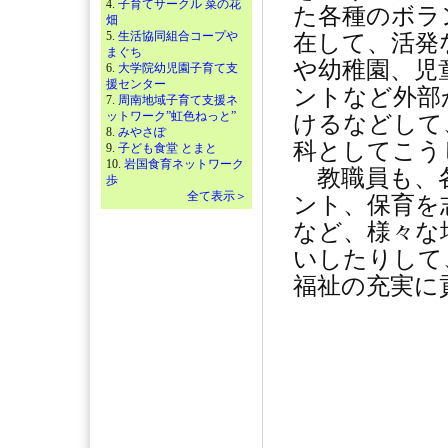
4.
子育てサークル 菜の花
た各種のボラ
畑
5.
生活協同組合コープや
在して、活発
まぐち
や幼稚園、児
6.
大学院幼児園子育て支
援センター
ントなど外部
7.
周南地域子育て支援ネ
ットワーク”虹色ねっと”
けるなどして
8.
みやさぽ
科としてこう
9.
子ども食堂 とまと
10.
岩国食育ネットワーク
教職員も、各
歩
全て表示＞
ント、保育を
など、様々な
いしたりして
福祉の充実に