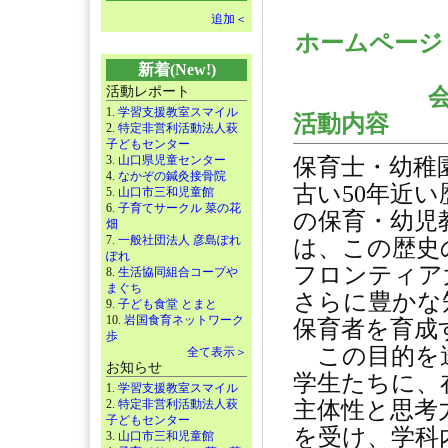
追加＜
ホームペー
新着(New!)
活動レポート
1.
学習支援教室スマイル
活動内容
2.
特定非営利活動法人萩
子どもセンター
3.
山口県児童センター
保育士・幼稚
4.
なかぞの鍼灸接骨院
古い50年近
5.
山口市三和児童館
6.
子育てサークル 菜の花
の保育・幼児
畑
7.
一般社団法人 彦島ぽれ
は、この歴史
ぽれ
フロンティア
8.
生活協同組合コープや
まぐち
さらに豊かな
9.
子ども食堂 とまと
10.
岩国食育ネットワーク
保育者を育成
歩
この目的を達
全て表示＞
お知らせ
学生たちに、
1.
学習支援教室スマイル
2.
特定非営利活動法人萩
主体性と思考
子どもセンター
を受け、学科
3.
山口市三和児童館