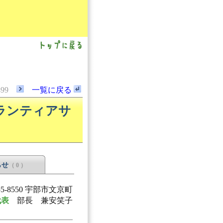
499
一覧に戻る
ランティアサ
らせ
（ 0 ）
55-8550 宇部市文京町
代表
部長 兼安笑子