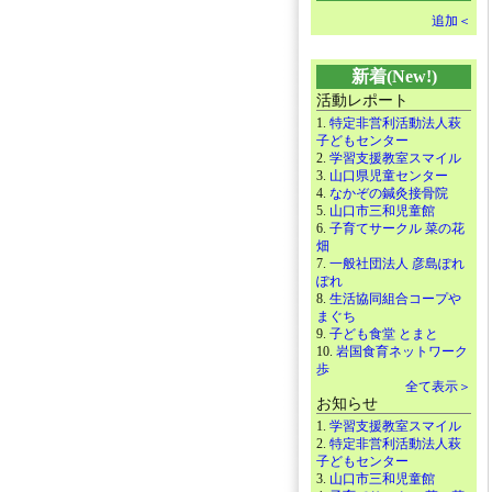
追加＜
新着(New!)
活動レポート
1.
特定非営利活動法人萩
子どもセンター
2.
学習支援教室スマイル
3.
山口県児童センター
4.
なかぞの鍼灸接骨院
5.
山口市三和児童館
6.
子育てサークル 菜の花
畑
7.
一般社団法人 彦島ぽれ
ぽれ
8.
生活協同組合コープや
まぐち
9.
子ども食堂 とまと
10.
岩国食育ネットワーク
歩
全て表示＞
お知らせ
1.
学習支援教室スマイル
2.
特定非営利活動法人萩
子どもセンター
3.
山口市三和児童館