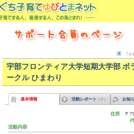
74/
宇部フロンティア大学短期大学部 ボ
ークル ひまわり
基本情報
活動レポート
お知
（ 0 ）
住所
〒7
活動内容