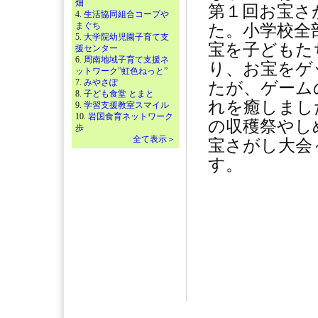
畑
第１回お宝さ
4.
生活協同組合コープや
まぐち
た。小学校全
5.
大学院幼児園子育て支
宝を子どもた
援センター
6.
周南地域子育て支援ネ
り、お宝をゲ
ットワーク”虹色ねっと”
7.
みやさぽ
たが、ゲーム
8.
子ども食堂 とまと
れを癒しまし
9.
学習支援教室スマイル
10.
岩国食育ネットワーク
の収穫祭やし
歩
全て表示＞
宝さがし大会
す。