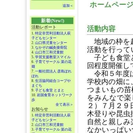
ホームペー
追加＜
新着(New!)
活動レポート
活動内容
1.
特定非営利活動法人萩
子どもセンター
地域の枠を超
2.
山口県児童センター
3.
なかぞの鍼灸接骨院
活動を行って
4.
山口市三和児童館
子ども食堂と
5.
学習支援教室スマイル
6.
子育てサークル 菜の花
回程度開催し
畑
7.
一般社団法人 彦島ぽれ
令和５年度は
ぽれ
学校内の畑に
8.
生活協同組合コープや
まぐち
つまいもの苗
9.
子ども食堂 とまと
10.
岩国食育ネットワーク
をみんなで楽
歩
２）７月２９
全て表示＞
お知らせ
木登りや昆虫
1.
特定非営利活動法人萩
子どもセンター
自然と親しみ
2.
山口市三和児童館
なかいっぱい
3.
子育てサークル 菜の花