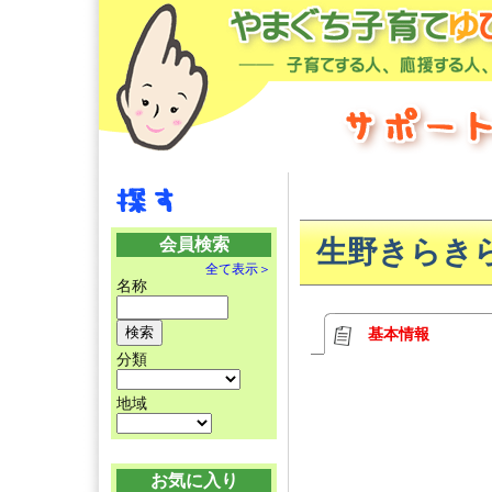
会員検索
生野きらき
全て表示＞
名称
基本情報
分類
地域
お気に入り