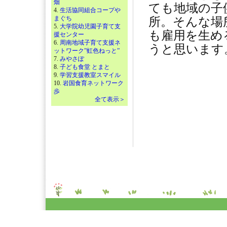
畑
ても地域の子
4.
生活協同組合コープや
まぐち
所。そんな場
5.
大学院幼児園子育て支
も雇用を生め
援センター
6.
周南地域子育て支援ネ
うと思います
ットワーク”虹色ねっと”
7.
みやさぽ
8.
子ども食堂 とまと
9.
学習支援教室スマイル
10.
岩国食育ネットワーク
歩
全て表示＞