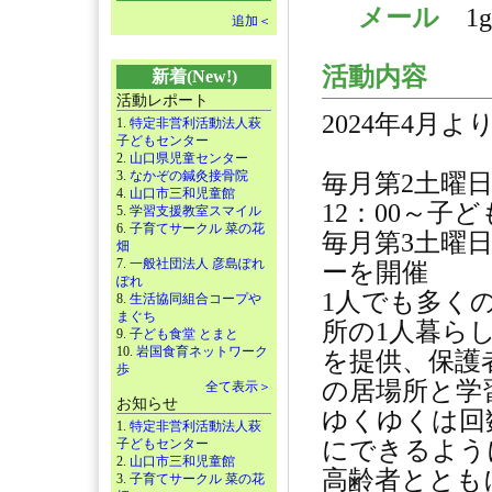
メール
1g
追加＜
活動内容
新着(New!)
活動レポート
2024年4月
1.
特定非営利活動法人萩
子どもセンター
2.
山口県児童センター
3.
なかぞの鍼灸接骨院
毎月第2土曜日
4.
山口市三和児童館
12：00～子
5.
学習支援教室スマイル
6.
子育てサークル 菜の花
毎月第3土曜日
畑
7.
一般社団法人 彦島ぽれ
ーを開催
ぽれ
1人でも多く
8.
生活協同組合コープや
まぐち
所の1人暮ら
9.
子ども食堂 とまと
10.
岩国食育ネットワーク
を提供、保護
歩
の居場所と学
全て表示＞
お知らせ
ゆくゆくは回
1.
特定非営利活動法人萩
子どもセンター
にできるよう
2.
山口市三和児童館
高齢者ととも
3.
子育てサークル 菜の花