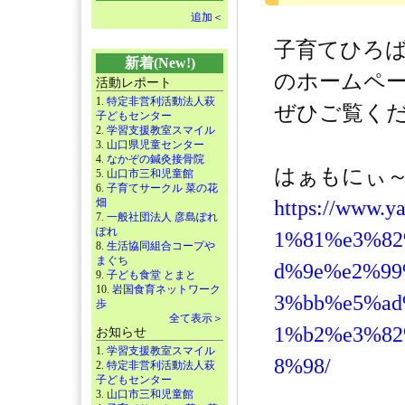
追加＜
子育てひろ
新着(New!)
のホームペ
活動レポート
1.
特定非営利活動法人萩
ぜひご覧く
子どもセンター
2.
学習支援教室スマイル
3.
山口県児童センター
4.
なかぞの鍼灸接骨院
はぁもにぃ～
5.
山口市三和児童館
6.
子育てサークル 菜の花
畑
https://www.
7.
一般社団法人 彦島ぽれ
ぽれ
1%81%e3%82
8.
生活協同組合コープや
まぐち
d%9e%e2%99
9.
子ども食堂 とまと
10.
岩国食育ネットワーク
3%bb%e5%ad
歩
全て表示＞
1%b2%e3%82
お知らせ
1.
学習支援教室スマイル
8%98/
2.
特定非営利活動法人萩
子どもセンター
3.
山口市三和児童館