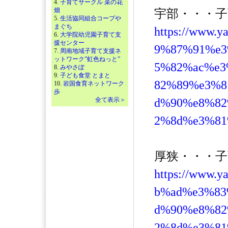
4.
子育てサークル 菜の花
畑
宇部・・・
5.
生活協同組合コープや
まぐち
https://www.
6.
大学院幼児園子育て支
援センター
9%87%91%e3
7.
周南地域子育て支援ネ
ットワーク”虹色ねっと”
5%82%ac%e3
8.
みやさぽ
9.
子ども食堂 とまと
82%89%e3%8
10.
岩国食育ネットワーク
歩
全て表示＞
d%90%e8%8
2%8d%e3%81
厚狭・・・
https://www.
b%ad%e3%83
d%90%e8%8
2%8d%e3%81