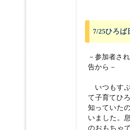
7/25ひろ
－参加者さ
告から－
いつもすぷ
て子育てひ
知っていた
いました。
のおもちゃ