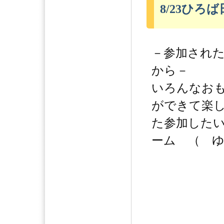
8/23ひろ
－参加され
から－
いろんなお
ができて楽
た参加した
ーム （ 