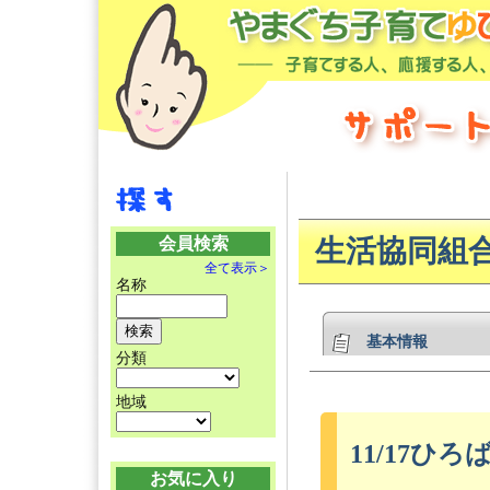
会員検索
生活協同組
全て表示＞
名称
基本情報
分類
地域
11/17ひ
お気に入り