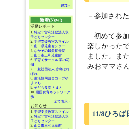
追加＜
－参加され
新着(New!)
活動レポート
1.
特定非営利活動法人萩
初めて参加
子どもセンター
2.
学習支援教室スマイル
楽しかった
3.
山口県児童センター
4.
なかぞの鍼灸接骨院
ました。ま
5.
山口市三和児童館
6.
子育てサークル 菜の花
畑
みおママさ
7.
一般社団法人 彦島ぽれ
ぽれ
8.
生活協同組合コープや
まぐち
9.
子ども食堂 とまと
10.
岩国食育ネットワーク
歩
全て表示＞
お知らせ
1.
学習支援教室スマイル
11/8ひろ
2.
特定非営利活動法人萩
子どもセンター
3.
山口市三和児童館