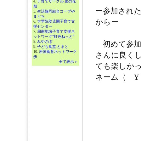
4.
子育てサークル 菜の花
畑
ー参加され
5.
生活協同組合コープや
まぐち
からー
6.
大学院幼児園子育て支
援センター
7.
周南地域子育て支援ネ
ットワーク”虹色ねっと”
8.
みやさぽ
初めて参加
9.
子ども食堂 とまと
10.
岩国食育ネットワーク
さんに良く
歩
全て表示＞
ても楽しか
ネーム（ Y