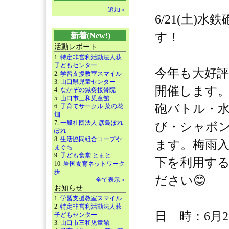
追加＜
6/21(土)水
す！
新着(New!)
活動レポート
1.
特定非営利活動法人萩
子どもセンター
今年も大好
2.
学習支援教室スマイル
3.
山口県児童センター
開催します
4.
なかぞの鍼灸接骨院
5.
山口市三和児童館
砲バトル・
6.
子育てサークル 菜の花
畑
7.
一般社団法人 彦島ぽれ
び・シャボ
ぽれ
8.
生活協同組合コープや
ます。梅雨
まぐち
9.
子ども食堂 とまと
下を利用す
10.
岩国食育ネットワーク
歩
ださい😊
全て表示＞
お知らせ
1.
学習支援教室スマイル
2.
特定非営利活動法人萩
日 時：6月2
子どもセンター
3.
山口市三和児童館