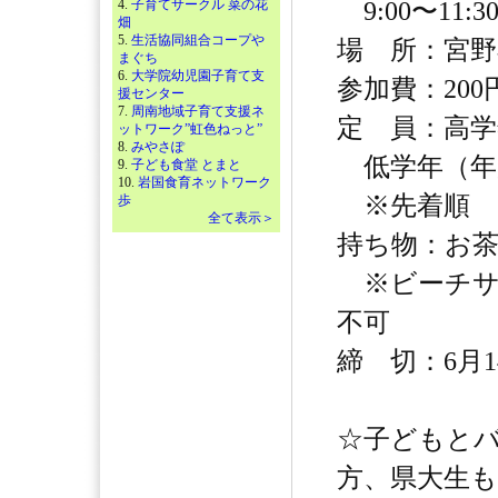
4.
子育てサークル 菜の花
9:00〜11:
畑
5.
生活協同組合コープや
場 所：宮野
まぐち
6.
大学院幼児園子育て支
参加費：200
援センター
7.
周南地域子育て支援ネ
定 員：高学
ットワーク”虹色ねっと”
8.
みやさぽ
低学年（年少
9.
子ども食堂 とまと
10.
岩国食育ネットワーク
※先着順
歩
全て表示＞
持ち物：お
※ビーチサ
不可
締 切：6月
☆子どもと
方、県大生