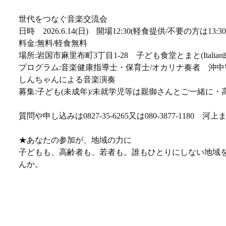
世代をつなぐ音楽交流会
日時 2026.6.14(日) 開場12:30(軽食提供/不要の方は13:30) 
料金:無料/軽食無料
場所:岩国市麻里布町3丁目1-28 子ども食堂とまと(Itali
プログラム:音楽健康指導士・保育士/オカリナ奏者 沖
しんちゃんによる音楽演奏
募集:子ども(未成年)/未就学児等は親御さんとご一緒に・
質問や申し込みは0827-35-6265又は080-3877-1180 河上
★あなたの参加が、地域の力に
子どもも、高齢者も、若者も。誰もひとりにしない地域
んか。