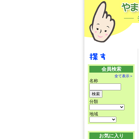
会員検索
全て表示＞
名称
分類
地域
お気に入り