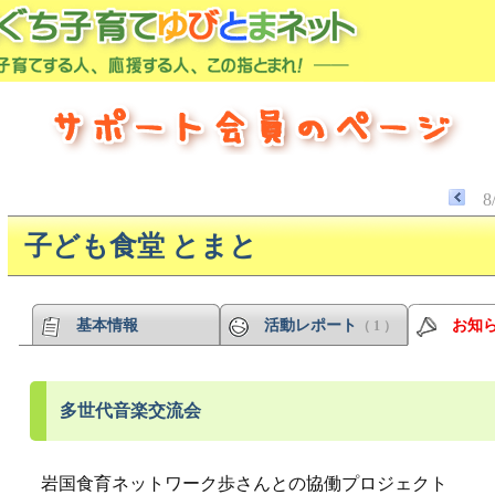
8
子ども食堂 とまと
基本情報
活動レポート
お知
（ 1 ）
多世代音楽交流会
岩国食育ネットワーク歩さんとの協働プロジェクト