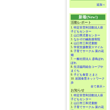
追加＜
新着(New!)
活動レポート
1.
特定非営利活動法人萩
子どもセンター
2.
山口県児童センター
3.
なかぞの鍼灸接骨院
4.
山口市三和児童館
5.
学習支援教室スマイル
6.
子育てサークル 菜の花
畑
7.
一般社団法人 彦島ぽれ
ぽれ
8.
生活協同組合コープや
まぐち
9.
子ども食堂 とまと
10.
岩国食育ネットワーク
歩
全て表示＞
お知らせ
1.
特定非営利活動法人萩
子どもセンター
2.
山口市三和児童館
3.
子育てサークル 菜の花