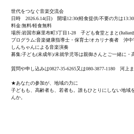
世代をつなぐ音楽交流会
日時 2026.6.14(日) 開場12:30(軽食提供/不要の方は13:30) 
料金:無料/軽食無料
場所:岩国市麻里布町3丁目1-28 子ども食堂とまと(Itali
プログラム:音楽健康指導士・保育士/オカリナ奏者 沖
しんちゃんによる音楽演奏
募集:子ども(未成年)/未就学児等は親御さんとご一緒に・
質問や申し込みは0827-35-6265又は080-3877-1180 河上
★あなたの参加が、地域の力に
子どもも、高齢者も、若者も。誰もひとりにしない地域
んか。