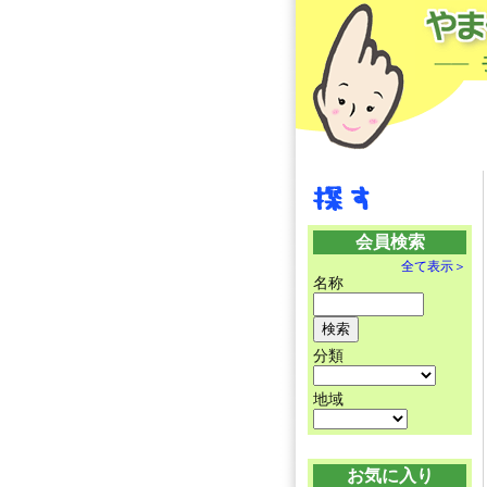
会員検索
全て表示＞
名称
分類
地域
お気に入り