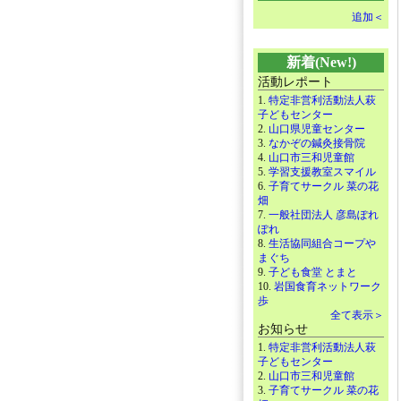
追加＜
新着(New!)
活動レポート
1.
特定非営利活動法人萩
子どもセンター
2.
山口県児童センター
3.
なかぞの鍼灸接骨院
4.
山口市三和児童館
5.
学習支援教室スマイル
6.
子育てサークル 菜の花
畑
7.
一般社団法人 彦島ぽれ
ぽれ
8.
生活協同組合コープや
まぐち
9.
子ども食堂 とまと
10.
岩国食育ネットワーク
歩
全て表示＞
お知らせ
1.
特定非営利活動法人萩
子どもセンター
2.
山口市三和児童館
3.
子育てサークル 菜の花