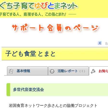
8
子ども食堂 とまと
基本情報
活動レポート
お知
（ 1 ）
多世代音楽交流会
岩国食育ネットワーク歩さんとの協働プロジェクト