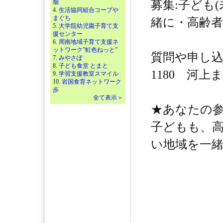
畑
募集:子ども
4.
生活協同組合コープや
まぐち
緒に・高齢者
5.
大学院幼児園子育て支
援センター
6.
周南地域子育て支援ネ
ットワーク”虹色ねっと”
質問や申し込みは0
7.
みやさぽ
8.
子ども食堂 とまと
1180 河上
9.
学習支援教室スマイル
10.
岩国食育ネットワーク
歩
全て表示＞
★あなたの
子どもも、
い地域を一