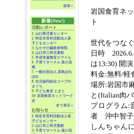
追加＜
岩国食育ネ
ト
新着(New!)
活動レポート
1.
山口県児童センター
2.
特定非営利活動法人萩
世代をつな
子どもセンター
3.
なかぞの鍼灸接骨院
日時 2026.
4.
山口市三和児童館
5.
学習支援教室スマイル
は13:30) 開演1
6.
子育てサークル 菜の花
畑
7.
一般社団法人 彦島ぽれ
料金:無料/軽
ぽれ
8.
生活協同組合コープや
場所:岩国市
まぐち
9.
子ども食堂 とまと
と(Italia
10.
岩国食育ネットワーク
歩
プログラム:
全て表示＞
お知らせ
者 沖中智
1.
特定非営利活動法人萩
子どもセンター
しんちゃん
2.
山口市三和児童館
3.
子育てサークル 菜の花