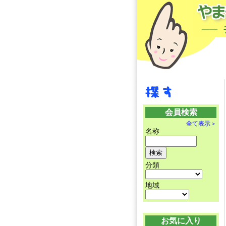
会員検索
全て表示＞
名称
分類
地域
お気に入り