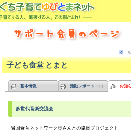
8
子ども食堂 とまと
基本情報
活動レポート
お知
（ 1 ）
多世代音楽交流会
岩国食育ネットワーク歩さんとの協働プロジェクト