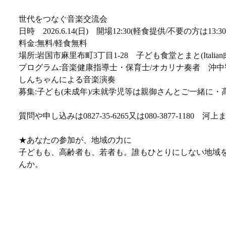
世代をつなぐ音楽交流会
日時 2026.6.14(日) 開場12:30(軽食提供/不要の方は13:30) 
料金:無料/軽食無料
場所:岩国市麻里布町3丁目1-28 子ども食堂とまと(Itali
プログラム:音楽健康指導士・保育士/オカリナ奏者 沖
しんちゃんによる音楽演奏
募集:子ども(未成年)/未就学児等は親御さんとご一緒に・
質問や申し込みは0827-35-6265又は080-3877-1180 河上
★あなたの参加が、地域の力に
子どもも、高齢者も、若者も。誰もひとりにしない地域
んか。