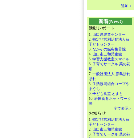
追加＜
新着(New!)
活動レポート
1.
山口県児童センター
2.
特定非営利活動法人萩
子どもセンター
3.
なかぞの鍼灸接骨院
4.
山口市三和児童館
5.
学習支援教室スマイル
6.
子育てサークル 菜の花
畑
7.
一般社団法人 彦島ぽれ
ぽれ
8.
生活協同組合コープや
まぐち
9.
子ども食堂 とまと
10.
岩国食育ネットワーク
歩
全て表示＞
お知らせ
1.
特定非営利活動法人萩
子どもセンター
2.
山口市三和児童館
3.
子育てサークル 菜の花