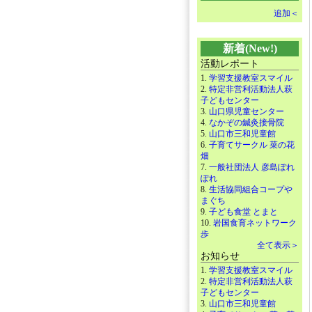
追加＜
新着(New!)
活動レポート
1.
学習支援教室スマイル
2.
特定非営利活動法人萩
子どもセンター
3.
山口県児童センター
4.
なかぞの鍼灸接骨院
5.
山口市三和児童館
6.
子育てサークル 菜の花
畑
7.
一般社団法人 彦島ぽれ
ぽれ
8.
生活協同組合コープや
まぐち
9.
子ども食堂 とまと
10.
岩国食育ネットワーク
歩
全て表示＞
お知らせ
1.
学習支援教室スマイル
2.
特定非営利活動法人萩
子どもセンター
3.
山口市三和児童館