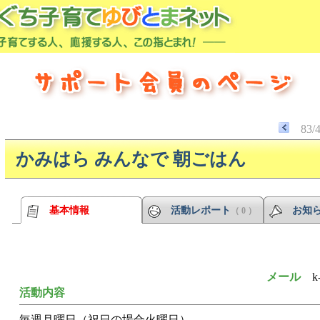
83/
かみはら みんなで 朝ごはん
基本情報
活動レポート
お知
（ 0 ）
メール
k
活動内容
毎週月曜日（祝日の場合火曜日）