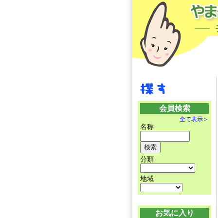
会員検索
全て表示＞
名称
分類
地域
お気に入り