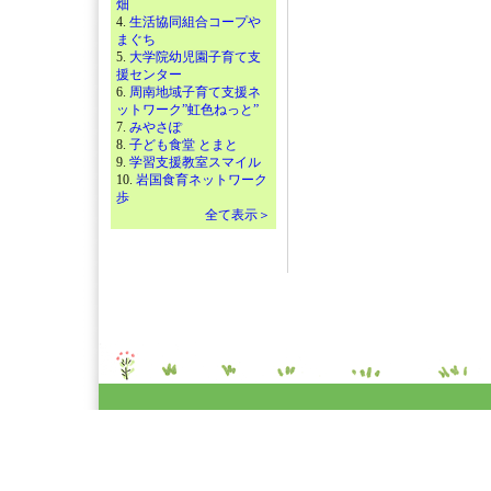
畑
4.
生活協同組合コープや
まぐち
5.
大学院幼児園子育て支
援センター
6.
周南地域子育て支援ネ
ットワーク”虹色ねっと”
7.
みやさぽ
8.
子ども食堂 とまと
9.
学習支援教室スマイル
10.
岩国食育ネットワーク
歩
全て表示＞