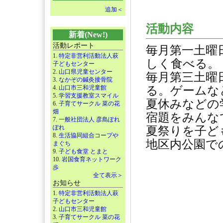
追加＜
活動内容
新着(New!)
活動レポート
毎月第一土曜
1.
特定非営利活動法人萩
しく食べる。
子どもセンター
2.
山口県児童センター
毎月第三土曜
3.
なかぞの鍼灸接骨院
4.
山口市三和児童館
る。ゲームな
5.
学習支援教室スマイル
夏休みなどの
6.
子育てサークル 菜の花
畑
宿題をみんな
7.
一般社団法人 彦島ぽれ
ぽれ
夏祭りを子ど
8.
生活協同組合コープや
地区内公園で
まぐち
9.
子ども食堂 とまと
10.
岩国食育ネットワーク
歩
全て表示＞
お知らせ
1.
特定非営利活動法人萩
子どもセンター
2.
山口市三和児童館
3.
子育てサークル 菜の花