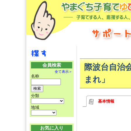
会員検索
際波台自治
全て表示＞
名称
まれ」
分類
基本情報
地域
お気に入り