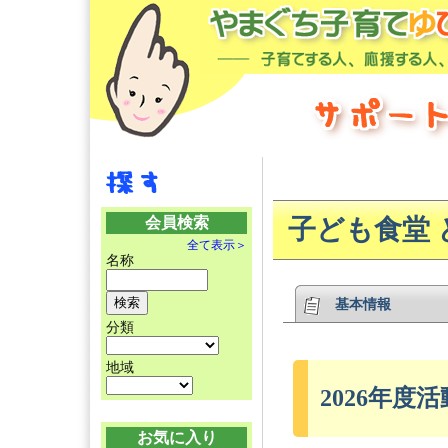
会員検索
子ども食堂 
全て表示＞
名称
基本情報
分類
地域
2026年度活
お気に入り