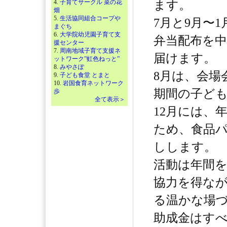
4.
子育てサークル 菜の花
ます。
畑
5.
生活協同組合コープや
7月と9月〜
まぐち
6.
大学院幼児園子育て支
弁当配布を
援センター
7.
周南地域子育て支援ネ
届けます。
ットワーク”虹色ねっと”
8.
みやさぽ
8月は、会場
9.
子ども食堂 とまと
10.
岩国食育ネットワーク
期間の子ど
歩
全て表示＞
12月には、
ため、食品
しします。
活動は年間
協力を得な
る温かな場
助成金はす