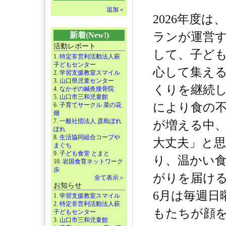
追加＜
2026年度
ランが運営
新着(New!)
活動レポート
して、子ど
1.
特定非営利活動法人萩
子どもセンター
心して集え
2.
学習支援教室スマイル
3.
山口県児童センター
くりを継続
4.
なかぞの鍼灸接骨院
5.
山口市三和児童館
により食の
6.
子育てサークル 菜の花
畑
7.
一般社団法人 彦島ぽれ
が増える中
ぽれ
8.
生活協同組合コープや
大丈夫」と
まぐち
9.
子ども食堂 とまと
り、温かい
10.
岩国食育ネットワーク
歩
がりを届け
全て表示＞
お知らせ
6月は毎週日
1.
学習支援教室スマイル
2.
特定非営利活動法人萩
もたちが顔
子どもセンター
3.
山口市三和児童館