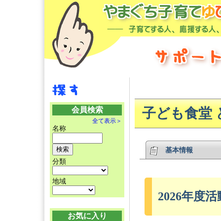
会員検索
子ども食堂 
全て表示＞
名称
基本情報
分類
地域
2026年度活
お気に入り