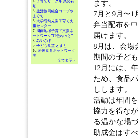
4.
子育てサークル 菜の花
ます。
畑
5.
生活協同組合コープや
7月と9月〜
まぐち
6.
大学院幼児園子育て支
弁当配布を
援センター
7.
周南地域子育て支援ネ
届けます。
ットワーク”虹色ねっと”
8.
みやさぽ
8月は、会場
9.
子ども食堂 とまと
10.
岩国食育ネットワーク
期間の子ど
歩
全て表示＞
12月には、
ため、食品
しします。
活動は年間
協力を得な
る温かな場
助成金はす