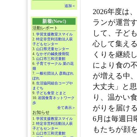
追加＜
2026年度
ランが運営
新着(New!)
活動レポート
して、子ど
1.
学習支援教室スマイル
2.
特定非営利活動法人萩
心して集え
子どもセンター
3.
山口県児童センター
くりを継続
4.
なかぞの鍼灸接骨院
5.
山口市三和児童館
により食の
6.
子育てサークル 菜の花
畑
7.
一般社団法人 彦島ぽれ
が増える中
ぽれ
8.
生活協同組合コープや
大丈夫」と
まぐち
9.
子ども食堂 とまと
り、温かい
10.
岩国食育ネットワーク
歩
がりを届け
全て表示＞
お知らせ
6月は毎週日
1.
学習支援教室スマイル
2.
特定非営利活動法人萩
もたちが顔
子どもセンター
3.
山口市三和児童館