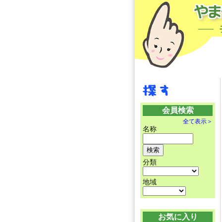
会員検索
全て表示＞
名称
分類
地域
お気に入り