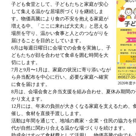
子ども食堂として、子どもたちと家庭が安心
して集える温かな居場所づくりを継続しま
す。物価高騰により食の不安を抱える家庭が
増える中、「ここに来れば大丈夫」と思える
場所を守り、温かい食事と人とのつながりを
届けることを目的としています。
6月は毎週日曜日に会場での会食を実施し、子
どもたちが顔を合わせて食卓を囲む時間を大
切にします。
7月と9月〜1月は、家庭の状況に寄り添いなが
ら弁当配布を中心に行い、必要な家庭へ確実
2026年度
に食を届けます。
8月は、会場会食と弁当支援を組み合わせ、夏休み期間の
かり支えます。
12月には、年末の負担が大きくなる家庭を支えるため、
催し、食材を直接手渡しします。
活動は年間を通じて、地域の農家・企業・住民の協力を
代が自然に関わり合える温かな場づくりを続けます。
助成金はすべて食材費として活用し、物価高騰の中でも