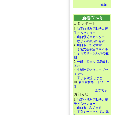
追加＜
新着(New!)
活動レポート
1.
特定非営利活動法人萩
子どもセンター
2.
山口県児童センター
3.
なかぞの鍼灸接骨院
4.
山口市三和児童館
5.
学習支援教室スマイル
6.
子育てサークル 菜の花
畑
7.
一般社団法人 彦島ぽれ
ぽれ
8.
生活協同組合コープや
まぐち
9.
子ども食堂 とまと
10.
岩国食育ネットワーク
歩
全て表示＞
お知らせ
1.
特定非営利活動法人萩
子どもセンター
2.
山口市三和児童館
3.
子育てサークル 菜の花