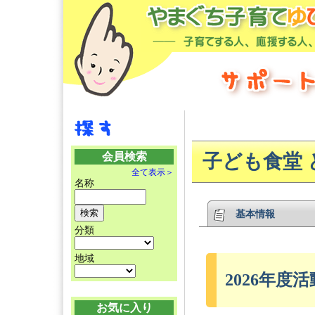
会員検索
子ども食堂 
全て表示＞
名称
基本情報
分類
地域
2026年度活
お気に入り