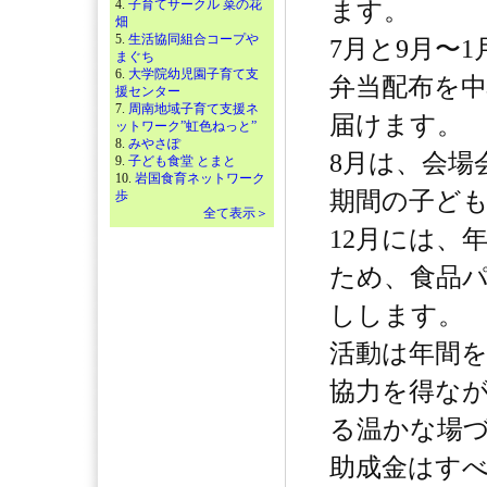
4.
子育てサークル 菜の花
ます。
畑
5.
生活協同組合コープや
7月と9月〜
まぐち
6.
大学院幼児園子育て支
弁当配布を
援センター
7.
周南地域子育て支援ネ
届けます。
ットワーク”虹色ねっと”
8.
みやさぽ
8月は、会場
9.
子ども食堂 とまと
10.
岩国食育ネットワーク
期間の子ど
歩
全て表示＞
12月には、
ため、食品
しします。
活動は年間
協力を得な
る温かな場
助成金はす