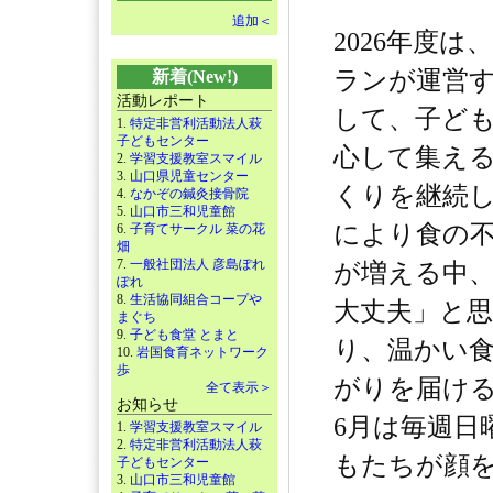
追加＜
2026年度
ランが運営
新着(New!)
活動レポート
して、子ど
1.
特定非営利活動法人萩
子どもセンター
心して集え
2.
学習支援教室スマイル
3.
山口県児童センター
くりを継続
4.
なかぞの鍼灸接骨院
5.
山口市三和児童館
により食の
6.
子育てサークル 菜の花
畑
7.
一般社団法人 彦島ぽれ
が増える中
ぽれ
8.
生活協同組合コープや
大丈夫」と
まぐち
9.
子ども食堂 とまと
り、温かい
10.
岩国食育ネットワーク
歩
がりを届け
全て表示＞
お知らせ
6月は毎週日
1.
学習支援教室スマイル
2.
特定非営利活動法人萩
もたちが顔
子どもセンター
3.
山口市三和児童館