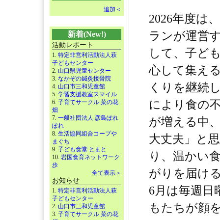
追加＜
2026年度
ランが運営
新着(New!)
活動レポート
して、子ど
1.
特定非営利活動法人萩
子どもセンター
心して集え
2.
山口県児童センター
3.
なかぞの鍼灸接骨院
くりを継続
4.
山口市三和児童館
5.
学習支援教室スマイル
により食の
6.
子育てサークル 菜の花
畑
7.
一般社団法人 彦島ぽれ
が増える中
ぽれ
8.
生活協同組合コープや
大丈夫」と
まぐち
9.
子ども食堂 とまと
り、温かい
10.
岩国食育ネットワーク
歩
がりを届け
全て表示＞
お知らせ
6月は毎週日
1.
特定非営利活動法人萩
子どもセンター
もたちが顔
2.
山口市三和児童館
3.
子育てサークル 菜の花