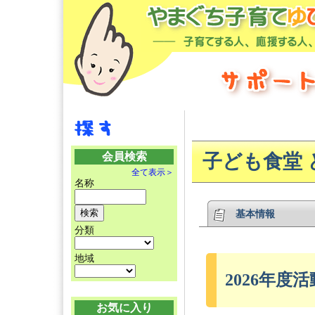
会員検索
子ども食堂 
全て表示＞
名称
基本情報
分類
地域
2026年度活
お気に入り