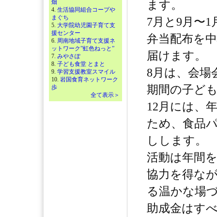
畑
ます。
4.
生活協同組合コープや
まぐち
7月と9月〜
5.
大学院幼児園子育て支
援センター
弁当配布を
6.
周南地域子育て支援ネ
ットワーク”虹色ねっと”
届けます。
7.
みやさぽ
8.
子ども食堂 とまと
8月は、会場
9.
学習支援教室スマイル
10.
岩国食育ネットワーク
期間の子ど
歩
全て表示＞
12月には、
ため、食品
しします。
活動は年間
協力を得な
る温かな場
助成金はす