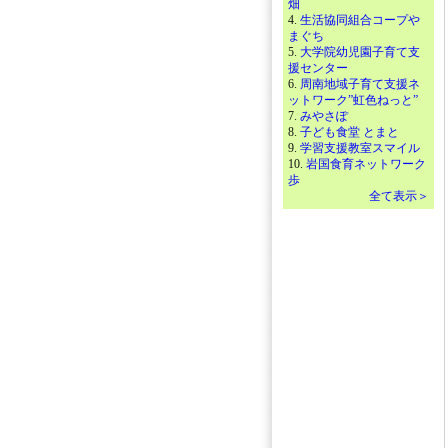
畑
4.
生活協同組合コープや
まぐち
5.
大学院幼児園子育て支
援センター
6.
周南地域子育て支援ネ
ットワーク”虹色ねっと”
7.
みやさぽ
8.
子ども食堂 とまと
9.
学習支援教室スマイル
10.
岩国食育ネットワーク
歩
全て表示＞