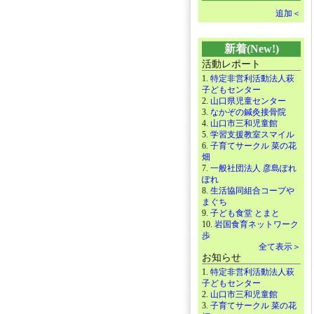
追加＜
新着(New!)
活動レポート
1.
特定非営利活動法人萩
子どもセンター
2.
山口県児童センター
3.
なかぞの鍼灸接骨院
4.
山口市三和児童館
5.
学習支援教室スマイル
6.
子育てサークル 菜の花
畑
7.
一般社団法人 彦島ぽれ
ぽれ
8.
生活協同組合コープや
まぐち
9.
子ども食堂 とまと
10.
岩国食育ネットワーク
歩
全て表示＞
お知らせ
1.
特定非営利活動法人萩
子どもセンター
2.
山口市三和児童館
3.
子育てサークル 菜の花