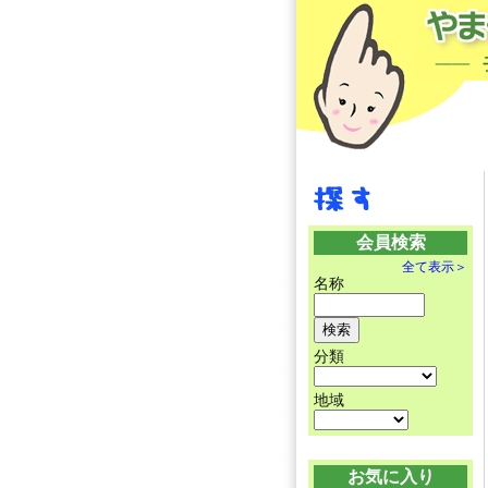
会員検索
全て表示＞
名称
分類
地域
お気に入り