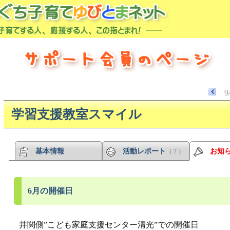
9
学習支援教室スマイル
基本情報
活動レポート
お知
（ 7 ）
6月の開催日
井関側”こども家庭支援センター清光”での開催日