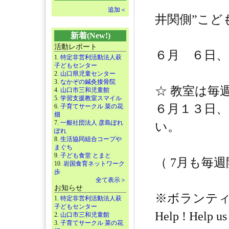
追加＜
井関側”こど
新着(New!)
活動レポート
６月 ６日、
1.
特定非営利活動法人萩
子どもセンター
2.
山口県児童センター
3.
なかぞの鍼灸接骨院
☆ 教室は毎
4.
山口市三和児童館
5.
学習支援教室スマイル
６月１３日
6.
子育てサークル 菜の花
畑
7.
一般社団法人 彦島ぽれ
い。
ぽれ
8.
生活協同組合コープや
まぐち
9.
子ども食堂 とまと
（ 7月も毎週
10.
岩国食育ネットワーク
歩
全て表示＞
お知らせ
※ボランテ
1.
特定非営利活動法人萩
子どもセンター
Help ! Help us
2.
山口市三和児童館
3.
子育てサークル 菜の花