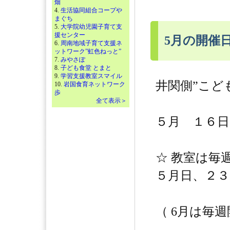
畑
4.
生活協同組合コープや
まぐち
5.
大学院幼児園子育て支
援センター
5月の開催
6.
周南地域子育て支援ネ
ットワーク”虹色ねっと”
7.
みやさぽ
8.
子ども食堂 とまと
9.
学習支援教室スマイル
井関側”こど
10.
岩国食育ネットワーク
歩
全て表示＞
５月 １６日
☆ 教室は毎
５月日、２
（ 6月は毎週