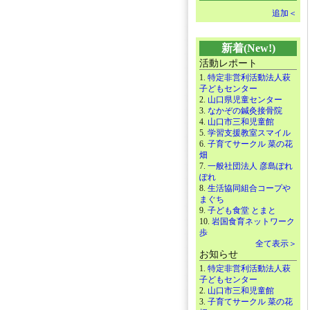
追加＜
新着(New!)
活動レポート
1.
特定非営利活動法人萩
子どもセンター
2.
山口県児童センター
3.
なかぞの鍼灸接骨院
4.
山口市三和児童館
5.
学習支援教室スマイル
6.
子育てサークル 菜の花
畑
7.
一般社団法人 彦島ぽれ
ぽれ
8.
生活協同組合コープや
まぐち
9.
子ども食堂 とまと
10.
岩国食育ネットワーク
歩
全て表示＞
お知らせ
1.
特定非営利活動法人萩
子どもセンター
2.
山口市三和児童館
3.
子育てサークル 菜の花