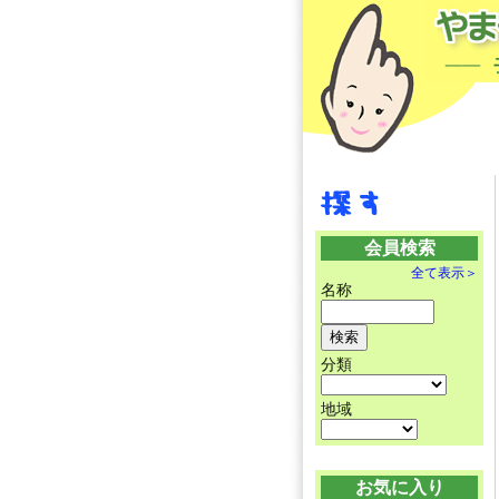
会員検索
全て表示＞
名称
分類
地域
お気に入り