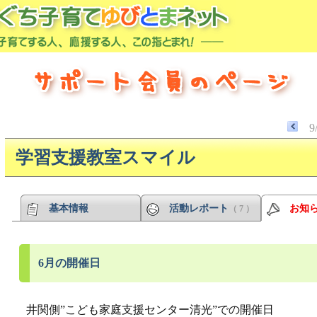
9
学習支援教室スマイル
基本情報
活動レポート
お知
（ 7 ）
6月の開催日
井関側”こども家庭支援センター清光”での開催日