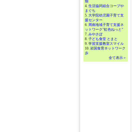
畑
4.
生活協同組合コープや
まぐち
5.
大学院幼児園子育て支
援センター
6.
周南地域子育て支援ネ
ットワーク”虹色ねっと”
7.
みやさぽ
8.
子ども食堂 とまと
9.
学習支援教室スマイル
10.
岩国食育ネットワーク
歩
全て表示＞