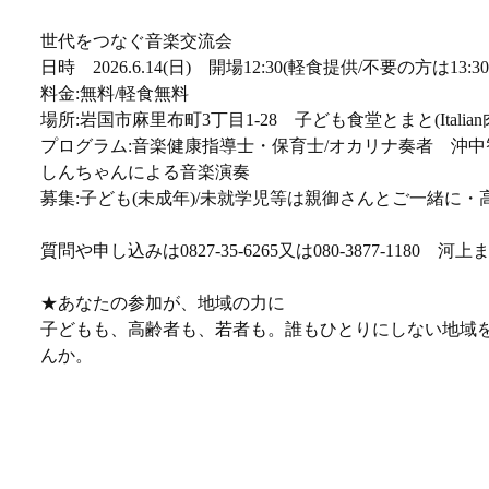
世代をつなぐ音楽交流会
日時 2026.6.14(日) 開場12:30(軽食提供/不要の方は13:30) 
料金:無料/軽食無料
場所:岩国市麻里布町3丁目1-28 子ども食堂とまと(Itali
プログラム:音楽健康指導士・保育士/オカリナ奏者 沖
しんちゃんによる音楽演奏
募集:子ども(未成年)/未就学児等は親御さんとご一緒に・
質問や申し込みは0827-35-6265又は080-3877-1180 河上
★あなたの参加が、地域の力に
子どもも、高齢者も、若者も。誰もひとりにしない地域
んか。