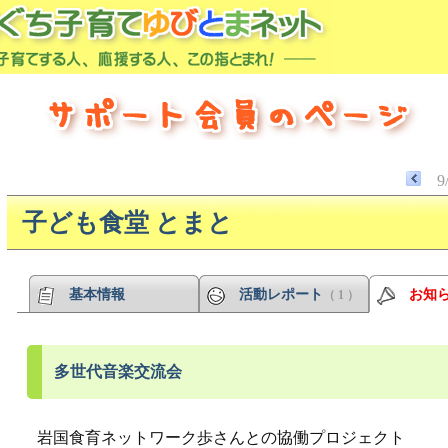
9
子ども食堂 とまと
基本情報
活動レポート
お知
（ 1 ）
多世代音楽交流会
岩国食育ネットワーク歩さんとの協働プロジェクト