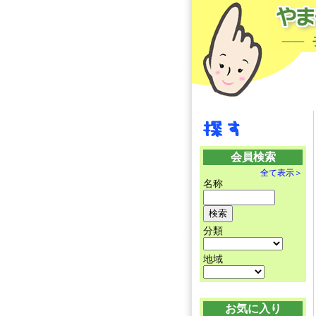
会員検索
全て表示＞
名称
分類
地域
お気に入り