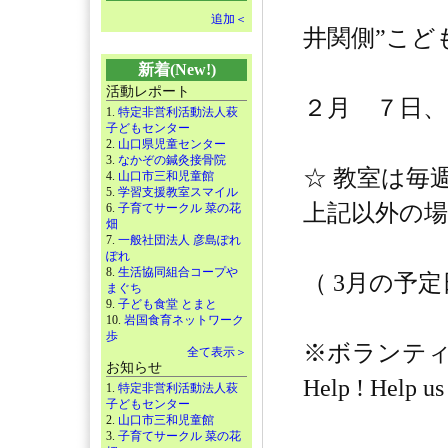
追加＜
井関側”こど
新着(New!)
活動レポート
２月 ７日、
1.
特定非営利活動法人萩
子どもセンター
2.
山口県児童センター
3.
なかぞの鍼灸接骨院
☆ 教室は毎
4.
山口市三和児童館
5.
学習支援教室スマイル
上記以外の
6.
子育てサークル 菜の花
畑
7.
一般社団法人 彦島ぽれ
ぽれ
8.
生活協同組合コープや
（ 3月の予定
まぐち
9.
子ども食堂 とまと
10.
岩国食育ネットワーク
歩
※ボランテ
全て表示＞
お知らせ
Help ! Help us
1.
特定非営利活動法人萩
子どもセンター
2.
山口市三和児童館
3.
子育てサークル 菜の花