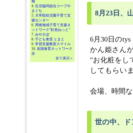
畑
4.
生活協同組合コープや
まぐち
8月23日
5.
大学院幼児園子育て支
援センター
6.
周南地域子育て支援ネ
ットワーク”虹色ねっと”
7.
みやさぽ
6月30日のt
8.
子ども食堂 とまと
9.
学習支援教室スマイル
かん姫さん
10.
岩国食育ネットワーク
歩
全て表示＞
"お化粧をし
してもらいま
会場、時間
世の中、ド