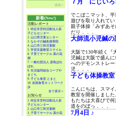
７月 にじいろ
追加＜
でこぼこマット、平
新着(New!)
遊びを取り入れてい
活動レポート
親子体操「みずあそ
1.
特定非営利活動法人萩
だり．．．
子どもセンター
大師流小児鍼の講
2.
山口県児童センター
3.
なかぞの鍼灸接骨院
4.
山口市三和児童館
5.
学習支援教室スマイル
大阪で130年続く『
6.
子育てサークル 菜の花
児鍼は大阪で盛んに
畑
7.
一般社団法人 彦島ぽれ
へのデモンストレー
ぽれ
児．．．
8.
生活協同組合コープや
子ども体操教室
まぐち
9.
子ども食堂 とまと
10.
岩国食育ネットワーク
歩
こんにちは、スマイ
全て表示＞
教室を開催しました
お知らせ
もたちは大喜びで何
1.
特定非営利活動法人萩
子どもセンター
道をのぼっ．．．
2.
山口市三和児童館
7月4日 ♪
3.
子育てサークル 菜の花