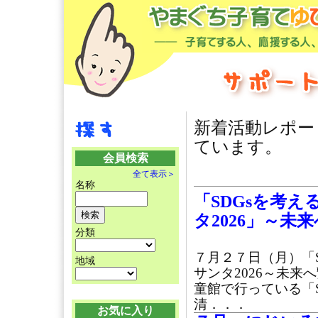
新着活動レポー
ています。
会員検索
全て表示＞
名称
「SDGsを考
タ2026」～未
分類
７月２７日（月）「
地域
サンタ2026～未
童館で行っている「
清．．．
お気に入り