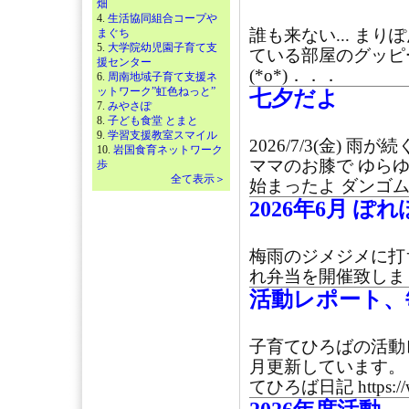
畑
4.
生活協同組合コープや
誰も来ない... まり
まぐち
5.
大学院幼児園子育て支
ている部屋のグッピ
援センター
(*o*)．．．
6.
周南地域子育て支援ネ
ットワーク”虹色ねっと”
七夕だよ
7.
みやさぽ
8.
子ども食堂 とまと
9.
学習支援教室スマイル
2026/7/3(金)
10.
岩国食育ネットワーク
ママのお膝で ゆら
歩
全て表示＞
始まったよ ダンゴム
2026年6月 ぽ
梅雨のジメジメに打ち
れ弁当を開催致しまし
活動レポート、
子育てひろばの活動
月更新しています。
てひろば日記 https://w