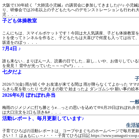
大阪で130年続く『大師流小児鍼』の講習会に参加してきました(^^♪ 小児
り、研修会では20名以上の子どもたちへのデモンストレーションも行われ大
児．．．
子ども体操教室
こんにちは、スマイルポケットです！今回は大人気講座、子ども体操教室を
トを使ってトンネルを作ると、子どもたちは大喜びで何度も入っては出て、
坂道をのぼっ．．．
7月4日 ♪
誰も来ない... まりぽん一人、読書の日でした... 寂し... いや、お借りし
を発見！ 背中が光っていた～～～(*o*)．．．
七夕だよ
2026/7/3(金) 雨が続く中 お友達が来てる間は 雨が降らなくてよかった マ
らきら星を歌ったり 七夕さまの歌で 始まったよ ダンゴムシや 願い事の絵本
2026年6月 ぽれぽれ弁当
一
梅雨のジメジメに打ち勝とう✊…っとの思いを込めて🫶6月29日ぽれぽれ弁当を
は大口注文を2口も頂き&#．．．
活動レポート、毎月更新しています♪
生活
子育てひろばの活動レポートは、コープやまぐちのホームページで毎月更新
さい！！ はぁもにぃ～♪・・・子育てひろば日記 https://www.yamaguti-coop