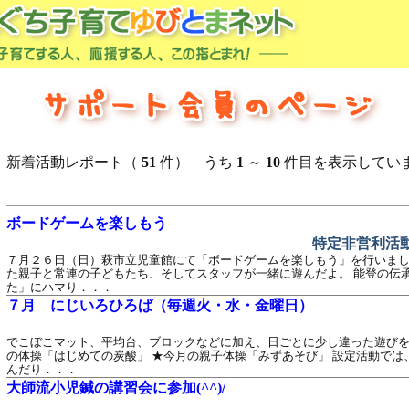
新着活動レポート（
51
件） うち
1
～
10
件目を表示してい
ボードゲームを楽しもう
特定非営利活
７月２６日（日）萩市立児童館にて「ボードゲームを楽しもう」を行いまし
た親子と常連の子どもたち、そしてスタッフが一緒に遊んだよ。 能登の伝
た」にハマり．．．
７月 にじいろひろば（毎週火・水・金曜日）
でこぼこマット、平均台、ブロックなどに加え、日ごとに少し違った遊びを
の体操「はじめての炭酸」 ★今月の親子体操「みずあそび」 設定活動では
んだり．．．
大師流小児鍼の講習会に参加(^^)/