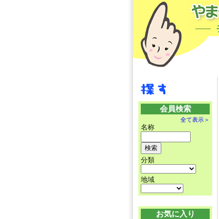
会員検索
全て表示＞
名称
分類
地域
お気に入り