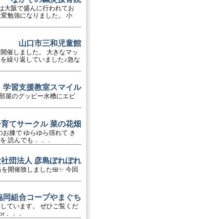
鍼は大阪で盛んに行われてお
変勉強になりました。 小
山口市三和児童館
開催しました。 大きなマッ
を繰り返していました♪急な
学習支援教室スマイル
ている部屋のグッピー水槽にエビ
子育てサークル 菜の花畑
マのお膝で ゆらゆら揺れて き
を 読んでも．．．
般社団法人 彦島ぽれぽれ
開催致しました🍱✨️ 今回
協同組合コープやまぐち
しています。 ぜひご覧くだ
.or．．．