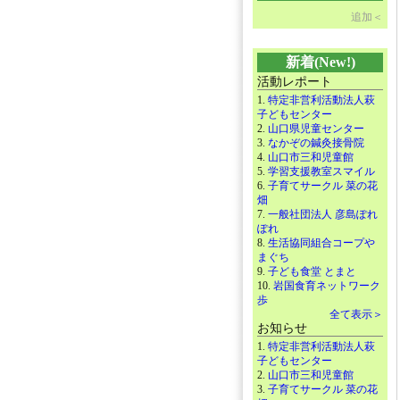
追加＜
新着(New!)
活動レポート
1.
特定非営利活動法人萩
子どもセンター
2.
山口県児童センター
3.
なかぞの鍼灸接骨院
4.
山口市三和児童館
5.
学習支援教室スマイル
6.
子育てサークル 菜の花
畑
7.
一般社団法人 彦島ぽれ
ぽれ
8.
生活協同組合コープや
まぐち
9.
子ども食堂 とまと
10.
岩国食育ネットワーク
歩
全て表示＞
お知らせ
1.
特定非営利活動法人萩
子どもセンター
2.
山口市三和児童館
3.
子育てサークル 菜の花