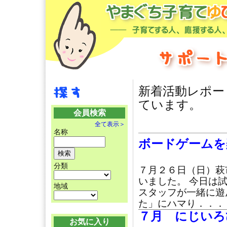
新着活動レポー
ています。
会員検索
全て表示＞
名称
ボードゲームを
分類
７月２６日（日）萩
いました。 今日は
地域
スタッフが一緒に遊
た」にハマり．．．
７月 にじいろ
お気に入り