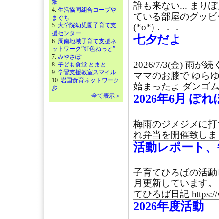
畑
誰も来ない... まり
4.
生活協同組合コープや
ている部屋のグッピ
まぐち
5.
大学院幼児園子育て支
(*o*)．．．
援センター
七夕だよ
6.
周南地域子育て支援ネ
ットワーク”虹色ねっと”
7.
みやさぽ
2026/7/3(金)
8.
子ども食堂 とまと
9.
学習支援教室スマイル
ママのお膝で ゆら
10.
岩国食育ネットワーク
始まったよ ダンゴム
歩
全て表示＞
2026年6月 ぽ
梅雨のジメジメに打ち
れ弁当を開催致しまし
活動レポート、
子育てひろばの活動
月更新しています。
てひろば日記 https://w
2026年度活動