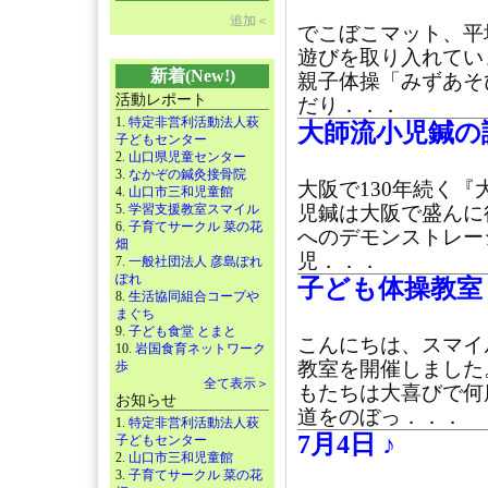
追加＜
でこぼこマット、平
遊びを取り入れてい
新着(New!)
親子体操「みずあそ
活動レポート
だり．．．
1.
特定非営利活動法人萩
大師流小児鍼の講
子どもセンター
2.
山口県児童センター
3.
なかぞの鍼灸接骨院
大阪で130年続く『
4.
山口市三和児童館
5.
学習支援教室スマイル
児鍼は大阪で盛んに
6.
子育てサークル 菜の花
へのデモンストレー
畑
児．．．
7.
一般社団法人 彦島ぽれ
ぽれ
子ども体操教室
8.
生活協同組合コープや
まぐち
9.
子ども食堂 とまと
こんにちは、スマイ
10.
岩国食育ネットワーク
教室を開催しました
歩
全て表示＞
もたちは大喜びで何
お知らせ
道をのぼっ．．．
1.
特定非営利活動法人萩
7月4日 ♪
子どもセンター
2.
山口市三和児童館
3.
子育てサークル 菜の花