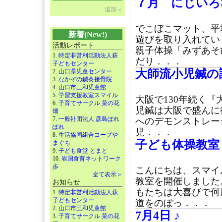
７月 にじいろ
追加＜
でこぼこマット、平
新着(New!)
遊びを取り入れてい
活動レポート
親子体操「みずあそ
1.
特定非営利活動法人萩
だり．．．
子どもセンター
大師流小児鍼の講
2.
山口県児童センター
3.
なかぞの鍼灸接骨院
4.
山口市三和児童館
5.
学習支援教室スマイル
大阪で130年続く『
6.
子育てサークル 菜の花
児鍼は大阪で盛んに
畑
7.
一般社団法人 彦島ぽれ
へのデモンストレー
ぽれ
児．．．
8.
生活協同組合コープや
子ども体操教室
まぐち
9.
子ども食堂 とまと
10.
岩国食育ネットワーク
歩
こんにちは、スマイ
全て表示＞
教室を開催しました
お知らせ
もたちは大喜びで何
1.
特定非営利活動法人萩
子どもセンター
道をのぼっ．．．
2.
山口市三和児童館
7月4日 ♪
3.
子育てサークル 菜の花