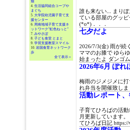
畑
4.
生活協同組合コープや
誰も来ない... まり
まぐち
5.
大学院幼児園子育て支
ている部屋のグッピ
援センター
(*o*)．．．
6.
周南地域子育て支援ネ
ットワーク”虹色ねっと”
七夕だよ
7.
みやさぽ
8.
子ども食堂 とまと
9.
学習支援教室スマイル
2026/7/3(金)
10.
岩国食育ネットワーク
ママのお膝で ゆら
歩
全て表示＞
始まったよ ダンゴム
2026年6月 ぽ
梅雨のジメジメに打ち
れ弁当を開催致しまし
活動レポート、
子育てひろばの活動
月更新しています。
てひろば日記 https://w