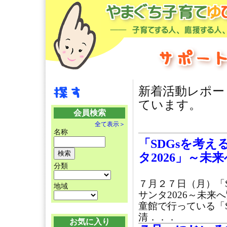
新着活動レポー
ています。
会員検索
全て表示＞
名称
「SDGsを考
タ2026」～未
分類
７月２７日（月）「
地域
サンタ2026～未
童館で行っている「
清．．．
お気に入り