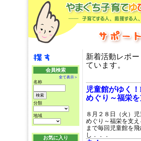
新着活動レポー
ています。
会員検索
全て表示＞
名称
児童館がゆく！Di
めぐり～福栄を
分類
８月２８日（火）児童館
地域
めぐり～福栄を支え
まで毎回児童館を飛
し．．．
お気に入り