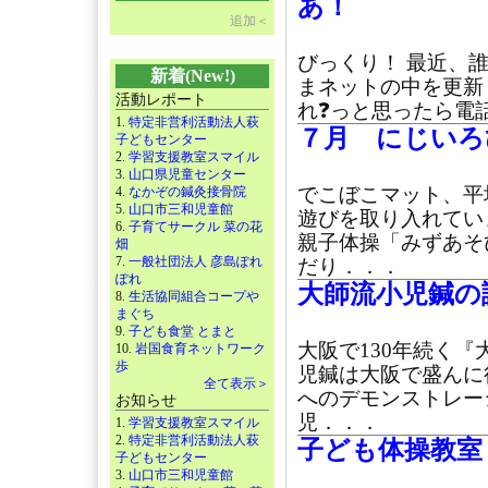
あ！
追加＜
びっくり！ 最近、
新着(New!)
まネットの中を更新
活動レポート
れ❓っと思ったら電話
1.
特定非営利活動法人萩
７月 にじいろ
子どもセンター
2.
学習支援教室スマイル
3.
山口県児童センター
でこぼこマット、平
4.
なかぞの鍼灸接骨院
5.
山口市三和児童館
遊びを取り入れてい
6.
子育てサークル 菜の花
親子体操「みずあそ
畑
7.
一般社団法人 彦島ぽれ
だり．．．
ぽれ
大師流小児鍼の講
8.
生活協同組合コープや
まぐち
9.
子ども食堂 とまと
大阪で130年続く『
10.
岩国食育ネットワーク
歩
児鍼は大阪で盛んに
全て表示＞
へのデモンストレー
お知らせ
児．．．
1.
学習支援教室スマイル
2.
特定非営利活動法人萩
子ども体操教室
子どもセンター
3.
山口市三和児童館