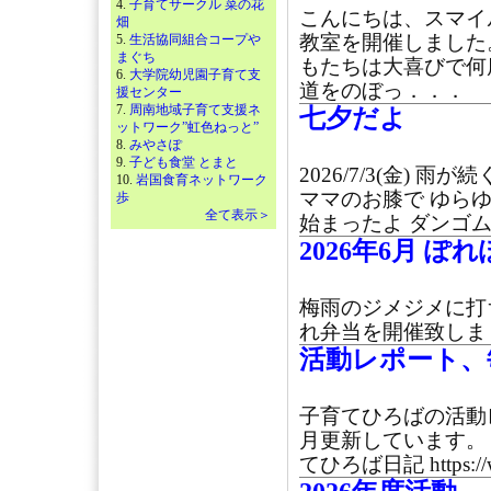
4.
子育てサークル 菜の花
こんにちは、スマイ
畑
教室を開催しました
5.
生活協同組合コープや
まぐち
もたちは大喜びで何
6.
大学院幼児園子育て支
道をのぼっ．．．
援センター
7.
周南地域子育て支援ネ
七夕だよ
ットワーク”虹色ねっと”
8.
みやさぽ
9.
子ども食堂 とまと
2026/7/3(金)
10.
岩国食育ネットワーク
ママのお膝で ゆら
歩
全て表示＞
始まったよ ダンゴム
2026年6月 ぽ
梅雨のジメジメに打ち
れ弁当を開催致しまし
活動レポート、
子育てひろばの活動
月更新しています。
てひろば日記 https://w