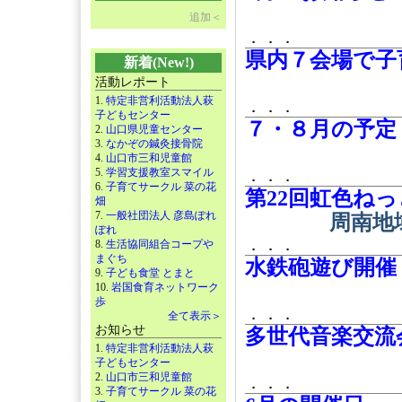
追加＜
．．．
県内７会場で子
新着(New!)
活動レポート
1.
特定非営利活動法人萩
．．．
子どもセンター
７・８月の予定
2.
山口県児童センター
3.
なかぞの鍼灸接骨院
4.
山口市三和児童館
5.
学習支援教室スマイル
．．．
6.
子育てサークル 菜の花
第22回虹色ね
畑
7.
一般社団法人 彦島ぽれ
周南地
ぽれ
．．．
8.
生活協同組合コープや
まぐち
水鉄砲遊び開催
9.
子ども食堂 とまと
10.
岩国食育ネットワーク
歩
．．．
全て表示＞
お知らせ
多世代音楽交流
1.
特定非営利活動法人萩
子どもセンター
2.
山口市三和児童館
．．．
3.
子育てサークル 菜の花