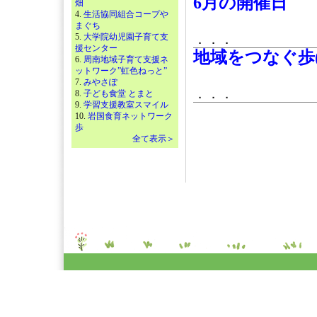
6月の開催日
畑
4.
生活協同組合コープや
まぐち
5.
大学院幼児園子育て支
．．．
援センター
地域をつなぐ歩
6.
周南地域子育て支援ネ
ットワーク”虹色ねっと”
7.
みやさぽ
．．．
8.
子ども食堂 とまと
9.
学習支援教室スマイル
10.
岩国食育ネットワーク
歩
全て表示＞