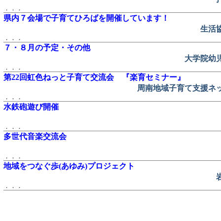
．．．
県内７会場で子育てひろばを開催しています！
生活
．．．
７・８月の予定・その他
大学院幼
．．．
第22回虹色ねっと子育て交流会 『楽育セミナー』
周南地域子育て支援ネッ
．．．
水鉄砲遊び開催
．．．
多世代音楽交流会
．．．
地域をつなぐ歩(あゆみ)プロジェクト
．．．