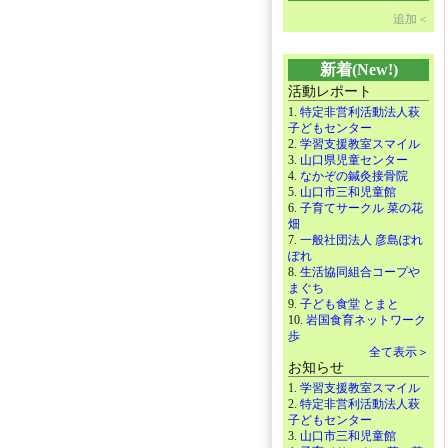
追加＜
新着(New!)
活動レポート
1.
特定非営利活動法人萩
子どもセンター
2.
学習支援教室スマイル
3.
山口県児童センター
4.
なかぞの鍼灸接骨院
5.
山口市三和児童館
6.
子育てサークル 菜の花
畑
7.
一般社団法人 彦島ぽれ
ぽれ
8.
生活協同組合コープや
まぐち
9.
子ども食堂 とまと
10.
岩国食育ネットワーク
歩
全て表示＞
お知らせ
1.
学習支援教室スマイル
2.
特定非営利活動法人萩
子どもセンター
3.
山口市三和児童館