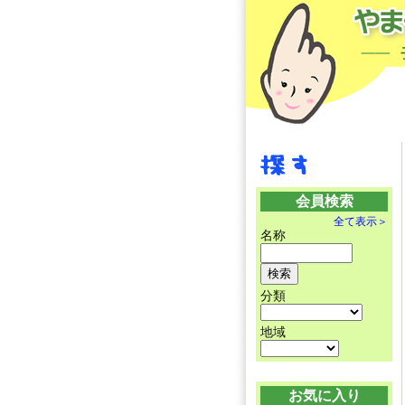
会員検索
全て表示＞
名称
分類
地域
お気に入り