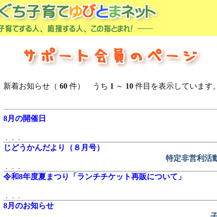
新着お知らせ（
60
件） うち
1
～
10
件目を表示しています
8月の開催日
．．．
じどうかんだより（８月号）
特定非営利活
．．．
令和8年度夏まつり「ランチチケット再販について」
．．．
8月のお知らせ