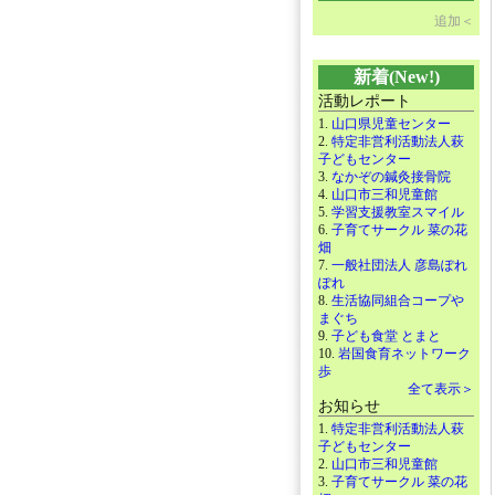
追加＜
新着(New!)
活動レポート
1.
山口県児童センター
2.
特定非営利活動法人萩
子どもセンター
3.
なかぞの鍼灸接骨院
4.
山口市三和児童館
5.
学習支援教室スマイル
6.
子育てサークル 菜の花
畑
7.
一般社団法人 彦島ぽれ
ぽれ
8.
生活協同組合コープや
まぐち
9.
子ども食堂 とまと
10.
岩国食育ネットワーク
歩
全て表示＞
お知らせ
1.
特定非営利活動法人萩
子どもセンター
2.
山口市三和児童館
3.
子育てサークル 菜の花