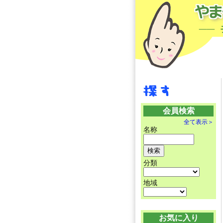
会員検索
全て表示＞
名称
分類
地域
お気に入り