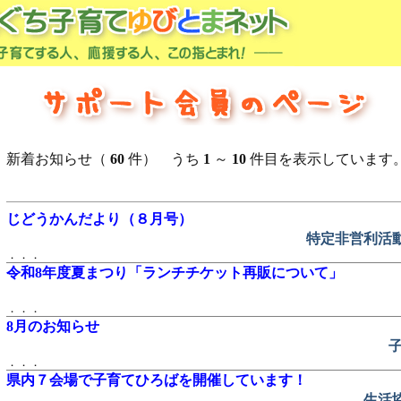
新着お知らせ（
60
件） うち
1
～
10
件目を表示しています
じどうかんだより（８月号）
特定非営利活
．．．
令和8年度夏まつり「ランチチケット再販について」
．．．
8月のお知らせ
．．．
県内７会場で子育てひろばを開催しています！
生活