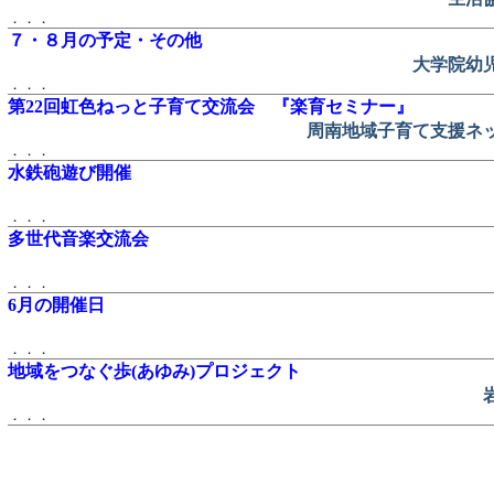
．．．
７・８月の予定・その他
大学院幼
．．．
第22回虹色ねっと子育て交流会 『楽育セミナー』
周南地域子育て支援ネッ
．．．
水鉄砲遊び開催
．．．
多世代音楽交流会
．．．
6月の開催日
．．．
地域をつなぐ歩(あゆみ)プロジェクト
．．．