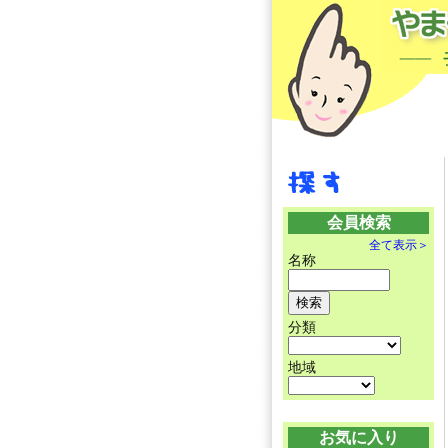
会員検索
全て表示＞
名称
分類
地域
お気に入り