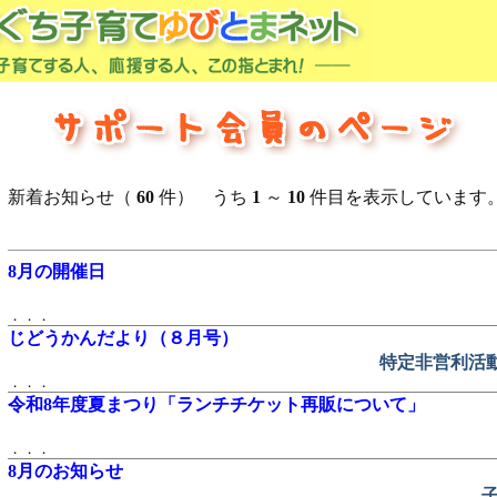
新着お知らせ（
60
件） うち
1
～
10
件目を表示しています
8月の開催日
．．．
じどうかんだより（８月号）
特定非営利活
．．．
令和8年度夏まつり「ランチチケット再販について」
．．．
8月のお知らせ