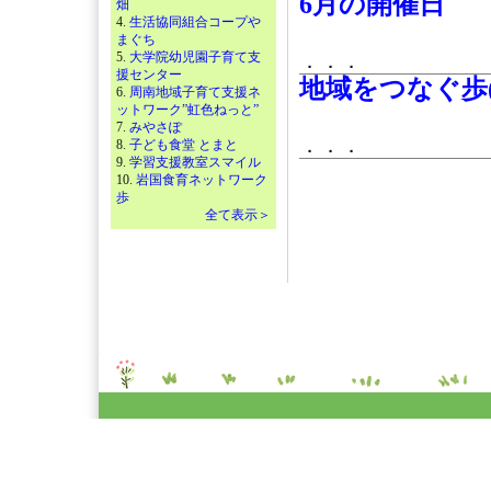
6月の開催日
畑
4.
生活協同組合コープや
まぐち
5.
大学院幼児園子育て支
．．．
援センター
地域をつなぐ歩
6.
周南地域子育て支援ネ
ットワーク”虹色ねっと”
7.
みやさぽ
．．．
8.
子ども食堂 とまと
9.
学習支援教室スマイル
10.
岩国食育ネットワーク
歩
全て表示＞