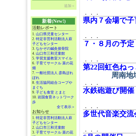
追加＜
．．．
県内７会場で子
新着(New!)
活動レポート
1.
山口県児童センター
．．．
2.
特定非営利活動法人萩
７・８月の予定
子どもセンター
3.
なかぞの鍼灸接骨院
4.
山口市三和児童館
5.
学習支援教室スマイル
．．．
6.
子育てサークル 菜の花
第22回虹色ね
畑
7.
一般社団法人 彦島ぽれ
周南地
ぽれ
．．．
8.
生活協同組合コープや
まぐち
水鉄砲遊び開催
9.
子ども食堂 とまと
10.
岩国食育ネットワーク
歩
．．．
全て表示＞
お知らせ
多世代音楽交流
1.
特定非営利活動法人萩
子どもセンター
2.
山口市三和児童館
．．．
3.
子育てサークル 菜の花