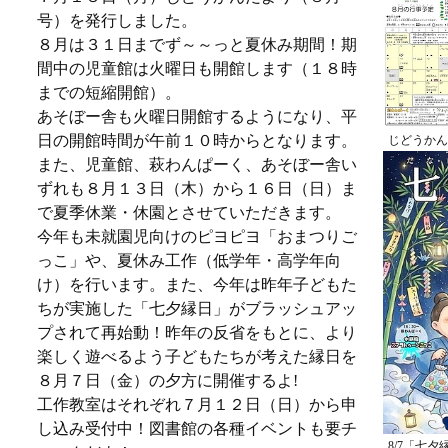
号）を発行しました。
８月は３１日までず～～っと夏休み期間！期
間中の児童館は火曜日も開館します（１８時
までの短縮開館）。
あそぼー舎も火曜日開館するようになり、平
日の開館時間が午前１０時からとなります。
じどうかん
また、児童館、萩わんぱーく、あそぼー舎い
ずれも８月１３日（木）から１６日（日）ま
で夏季休業・休園とさせていただきます。
今年も未就園児向けのピヨピヨ「おまつりご
っこ」や、夏休み工作（低学年・高学年向
け）を行います。また、今年は昨年子どもた
ちが実施した「七夕縁日」がブラッシュアッ
プされて再始動！昨年の反省をもとに、より
楽しく遊べるよう子どもたちが考えた縁日を
８月７日（金）の夕方に開催するよ!
工作教室はそれぞれ７月１２日（日）から申
し込み受付中！図書館の各種イベントも要チ
8/7「七