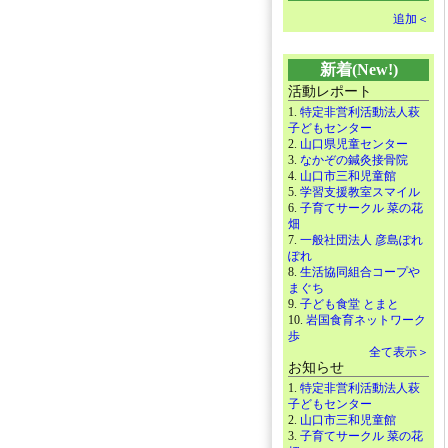
追加＜
新着(New!)
活動レポート
1.
特定非営利活動法人萩
子どもセンター
2.
山口県児童センター
3.
なかぞの鍼灸接骨院
4.
山口市三和児童館
5.
学習支援教室スマイル
6.
子育てサークル 菜の花
畑
7.
一般社団法人 彦島ぽれ
ぽれ
8.
生活協同組合コープや
まぐち
9.
子ども食堂 とまと
10.
岩国食育ネットワーク
歩
全て表示＞
お知らせ
1.
特定非営利活動法人萩
子どもセンター
2.
山口市三和児童館
3.
子育てサークル 菜の花