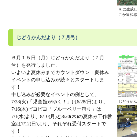
AIに生成
こか違和感
じどうかんだより（７月号）
６月１５日（月）じどうかんだより（７月
号）を発行しました。
いよいよ夏休みまでカウントダウン！夏休み
イベントの申し込みが続々とスタートしま
す！
申し込みが必要なイベントの例として、
7/28(火)「児童館がゆく！」は6/28(日)より、
じどうかん
7/16(木)ピヨピヨ「ブルーベリー狩り」は
7/1(水)より、8/10(月)と8/20(木)の夏休み工作教
室は7/12(日)より、それぞれ受付スタートで
す！