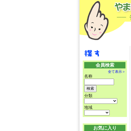
会員検索
全て表示＞
名称
分類
地域
お気に入り