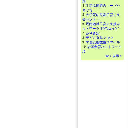
畑
4.
生活協同組合コープや
まぐち
5.
大学院幼児園子育て支
援センター
6.
周南地域子育て支援ネ
ットワーク”虹色ねっと”
7.
みやさぽ
8.
子ども食堂 とまと
9.
学習支援教室スマイル
10.
岩国食育ネットワーク
歩
全て表示＞