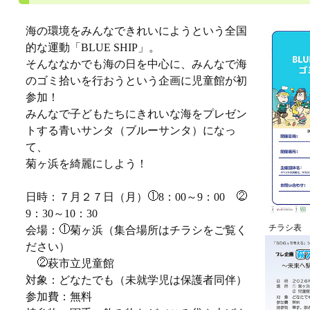
海の環境をみんなできれいにようという全国
的な運動「BLUE SHIP」。
そんななかでも海の日を中心に、みんなで海
のゴミ拾いを行おうという企画に児童館が初
参加！
みんなで子どもたちにきれいな海をプレゼン
トする青いサンタ（ブルーサンタ）になっ
て、
菊ヶ浜を綺麗にしよう！
日時：７月２７日（月）
8：00～9：00
9：30～10：30
チラシ表
会場：
菊ヶ浜（集合場所はチラシをご覧く
ださい）
萩市立児童館
対象：どなたでも（未就学児は保護者同伴）
参加費：無料