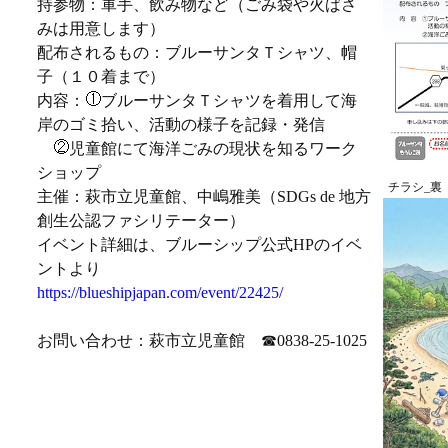
持参物：軍手、飲み物など（ごみ袋や火ばさ
みは用意します）
配布されるもの：ブルーサンタＴシャツ、帽
子（１０着まで）
内容：
ブルーサンタＴシャツを着用して海
岸のゴミ拾い、活動の様子を記録・発信
児童館にて海洋ごみの現状を知るワーク
ショップ
チラシ_裏
主催：萩市立児童館、中嶋雅美（SDGs de 地方
創生公認ファシリテーター）
イベント詳細は、ブルーシップ公式HPのイベ
ントより
https://blueshipjapan.com/event/22425/
お問い合わせ：萩市立児童館 ☎0838-25-1025