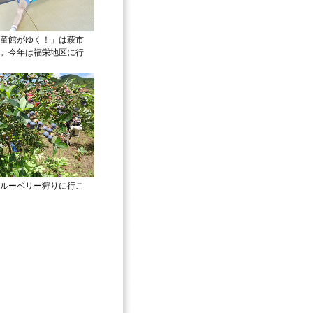
童館がゆく！」は萩市
。今年は福栄地区に行
ルーベリー狩りに行こ