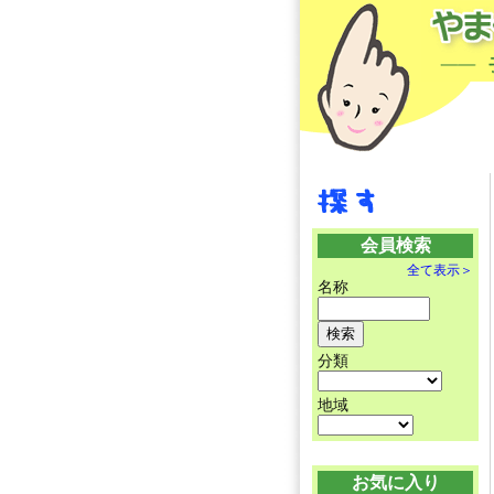
会員検索
全て表示＞
名称
分類
地域
お気に入り