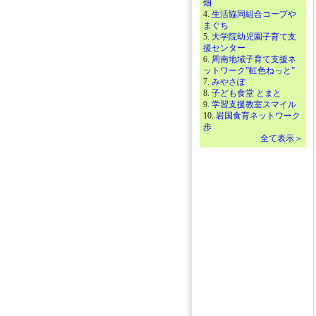
畑
4.
生活協同組合コープや
まぐち
5.
大学院幼児園子育て支
援センター
6.
周南地域子育て支援ネ
ットワーク”虹色ねっと”
7.
みやさぽ
8.
子ども食堂 とまと
9.
学習支援教室スマイル
10.
岩国食育ネットワーク
歩
全て表示＞