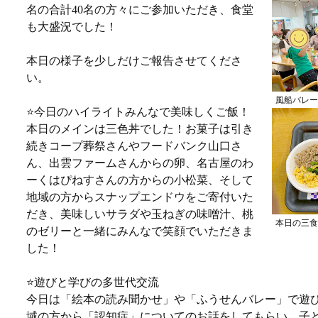
名の合計40名の方々にご参加いただき、食堂
も大盛況でした！
本日の様子を少しだけご報告させてくださ
い。
風船バレー
⭐️今日のハイライトみんなで美味しくご飯！
本日のメインは三色丼でした！お菓子は引き
続きコープ葬祭さんやフードバンク山口さ
ん、出雲ファームさんからの卵、名古屋のわ
ーくはぴねすさんの方からの小松菜、そして
地域の方からスナップエンドウをご寄付いた
だき、美味しいサラダや玉ねぎの味噌汁、桃
本日の三食
のゼリーと一緒にみんなで笑顔でいただきま
した！
⭐️遊びと学びの多世代交流
今日は「絵本の読み聞かせ」や「ふうせんバレー」で遊
域の方から「認知症」についてのお話をしてもらい、子