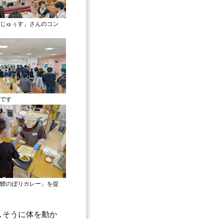
じゅぅす」さんのコン
です
鯉のぼりカレー」を提
しそうに体を動か