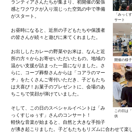
ランティアさんたちが集まり、初開催の緊張
感とワクワクが入り混じった空気の中で準備
「みっくす
がスタート。
サート
お昼時になると、近所の子どもたちや保護者
の皆さんが続々と遊びに来てくれました。
お出ししたカレーの野菜やお米は、なんと近
所の方々からお寄せいただいたもの。地域の
開催の様子
温かい支援が詰まった一皿になりました。さ
らに、コープ葬祭さんからは「コアラのマー
チ」をたくさんご寄付いただき、子どもたち
は大喜び！お菓子のプレゼントに、会場のあ
ちこちで笑顔が弾けていました。
そして、この日のスペシャルイベントは「み
この日は「
っくすじゅぅす」さんのコンサート！
供
軽快な音楽が始まると、自然と大きな手拍子
が沸き起こりました。子どもたちもリズムに合わせて楽