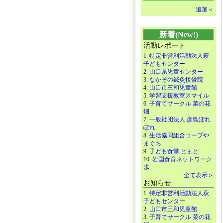
追加＜
新着(New!)
活動レポート
1.
特定非営利活動法人萩
子どもセンター
2.
山口県児童センター
3.
なかぞの鍼灸接骨院
4.
山口市三和児童館
5.
学習支援教室スマイル
6.
子育てサークル 菜の花
畑
7.
一般社団法人 彦島ぽれ
ぽれ
8.
生活協同組合コープや
まぐち
9.
子ども食堂 とまと
10.
岩国食育ネットワーク
歩
全て表示＞
お知らせ
1.
特定非営利活動法人萩
子どもセンター
2.
山口市三和児童館
3.
子育てサークル 菜の花