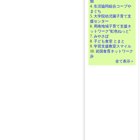
畑
4.
生活協同組合コープや
まぐち
5.
大学院幼児園子育て支
援センター
6.
周南地域子育て支援ネ
ットワーク”虹色ねっと”
7.
みやさぽ
8.
子ども食堂 とまと
9.
学習支援教室スマイル
10.
岩国食育ネットワーク
歩
全て表示＞