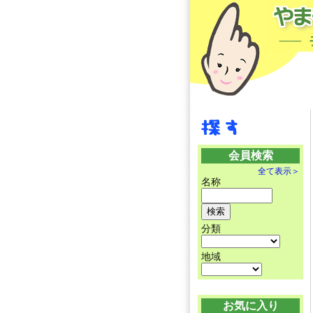
会員検索
全て表示＞
名称
分類
地域
お気に入り