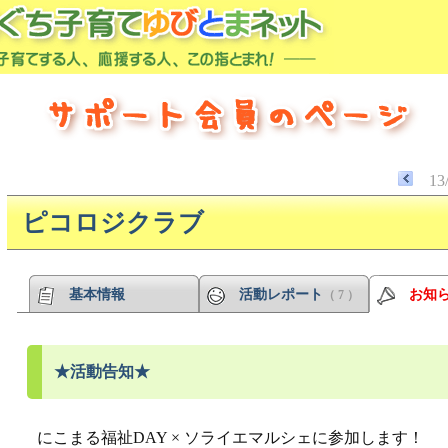
13
ピコロジクラブ
基本情報
活動レポート
お知
（ 7 ）
★活動告知★
にこまる福祉DAY × ソライエマルシェに参加します！