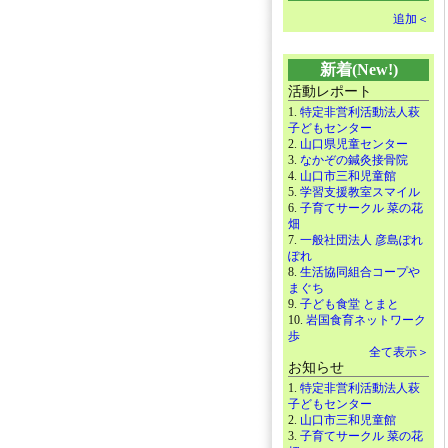
追加＜
新着(New!)
活動レポート
1.
特定非営利活動法人萩
子どもセンター
2.
山口県児童センター
3.
なかぞの鍼灸接骨院
4.
山口市三和児童館
5.
学習支援教室スマイル
6.
子育てサークル 菜の花
畑
7.
一般社団法人 彦島ぽれ
ぽれ
8.
生活協同組合コープや
まぐち
9.
子ども食堂 とまと
10.
岩国食育ネットワーク
歩
全て表示＞
お知らせ
1.
特定非営利活動法人萩
子どもセンター
2.
山口市三和児童館
3.
子育てサークル 菜の花