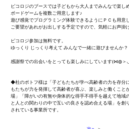
ピコロジのブースでは子どもから大人までみんなで楽し
ボードゲームを複数ご用意します♪
遊び感覚でプログラミング体験できるようにＰＣも用意
ご要望があれがお出しする予定ですので、気軽にお声掛け
ピコロジ参加は無料です。
ゆっくり じっくり考えて みんなで一緒に遊びませんか？
感謝祭での出会いをとっても楽しみにしています(⋈◍＞◡
◆杜のポトフ様は「子どもたちが学べ高齢者の力を存分
もたちが力を発揮して高齢者が喜ぶ、楽しみと働くこと
場」「障がいの有無や身体的な得手不得手を越えて地域
と人との関わりの中で互いの良さを認め合える場」を創
されている事業所です。
次へ
＞