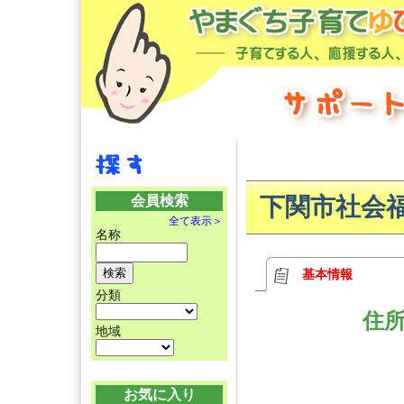
会員検索
下関市社会
全て表示＞
名称
基本情報
分類
住
地域
お気に入り