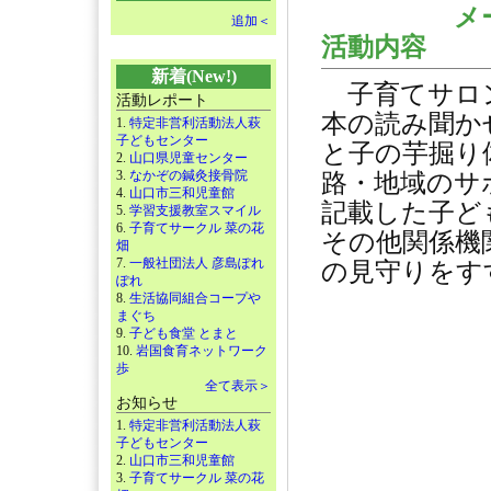
メ
追加＜
活動内容
新着(New!)
子育てサロン
活動レポート
本の読み聞か
1.
特定非営利活動法人萩
子どもセンター
と子の芋掘り
2.
山口県児童センター
3.
なかぞの鍼灸接骨院
路・地域のサ
4.
山口市三和児童館
記載した子ど
5.
学習支援教室スマイル
6.
子育てサークル 菜の花
その他関係機
畑
7.
一般社団法人 彦島ぽれ
の見守りをす
ぽれ
8.
生活協同組合コープや
まぐち
9.
子ども食堂 とまと
10.
岩国食育ネットワーク
歩
全て表示＞
お知らせ
1.
特定非営利活動法人萩
子どもセンター
2.
山口市三和児童館
3.
子育てサークル 菜の花