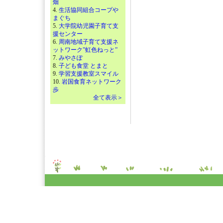
畑
4.
生活協同組合コープや
まぐち
5.
大学院幼児園子育て支
援センター
6.
周南地域子育て支援ネ
ットワーク”虹色ねっと”
7.
みやさぽ
8.
子ども食堂 とまと
9.
学習支援教室スマイル
10.
岩国食育ネットワーク
歩
全て表示＞